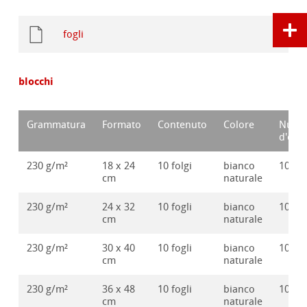
fogli
blocchi
Grammatura
Formato
Contenuto
Colore
Nume
d'ord
230 g/m²
18 x 24
10 folgi
bianco
10628
cm
naturale
230 g/m²
24 x 32
10 fogli
bianco
10628
cm
naturale
230 g/m²
30 x 40
10 fogli
bianco
10628
cm
naturale
230 g/m²
36 x 48
10 fogli
bianco
10628
cm
naturale