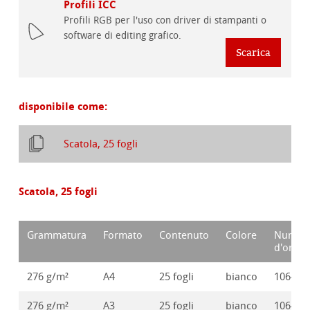
Profili ICC
Profili RGB per l'uso con driver di stampanti o
software di editing grafico.
Scarica
disponibile come:
Scatola, 25 fogli
Scatola, 25 fogli
Grammatura
Formato
Contenuto
Colore
Numer
d'ordin
276 g/m²
A4
25 fogli
bianco
106416
276 g/m²
A3
25 fogli
bianco
106416