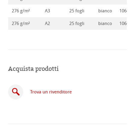
276 g/m²
A3
25 fogli
bianco
106416
276 g/m²
A2
25 fogli
bianco
106416
Acquista prodotti
Trova un rivenditore
Acquista