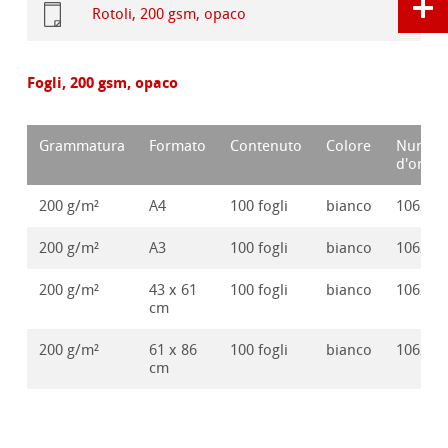
Rotoli, 200 gsm, opaco
Fogli, 200 gsm, opaco
Grammatura
Formato
Contenuto
Colore
Numer
d'ordin
200 g/m²
A4
100 fogli
bianco
106248
200 g/m²
A3
100 fogli
bianco
106248
200 g/m²
43 x 61
100 fogli
bianco
106248
cm
200 g/m²
61 x 86
100 fogli
bianco
106248
cm