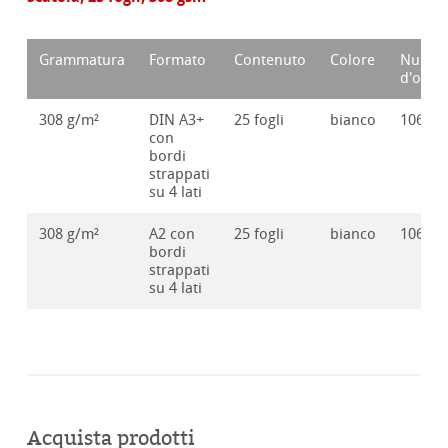
Grammatura
Formato
Contenuto
Colore
Numer
d'ordi
308 g/m²
DIN A3+
25 fogli
bianco
10641
con
bordi
strappati
su 4 lati
308 g/m²
A2 con
25 fogli
bianco
10641
bordi
strappati
su 4 lati
Acquista prodotti