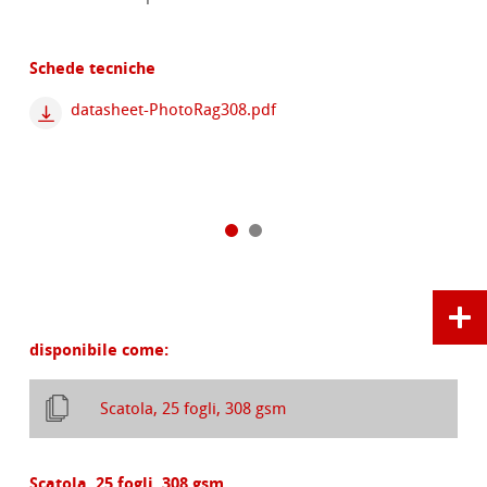
Schede tecniche
datasheet-PhotoRag308.pdf
disponibile come:
Scatola, 25 fogli, 308 gsm
Scatola, 25 fogli, 308 gsm