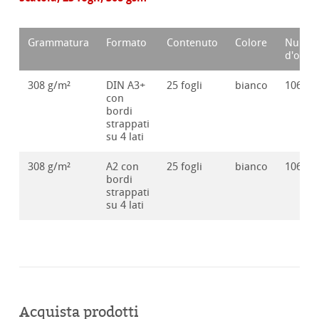
Grammatura
Formato
Contenuto
Colore
Numer
d'ordi
308 g/m²
DIN A3+
25 fogli
bianco
10641
con
bordi
strappati
su 4 lati
308 g/m²
A2 con
25 fogli
bianco
10641
bordi
strappati
su 4 lati
Acquista prodotti