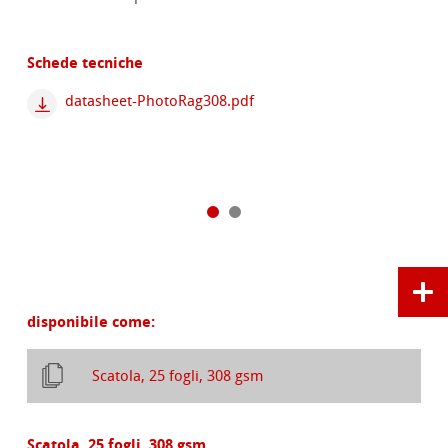
Schede tecniche
datasheet-PhotoRag308.pdf
disponibile come:
Scatola, 25 fogli, 308 gsm
Scatola, 25 fogli, 308 gsm