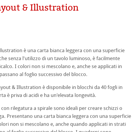
out & Illustration
ooth
oto
tured
ellence Program
ti Hahnemühle
lustration è una carta bianca leggera con una superficie
profili
& QT Albums
neArt Inkjet
nche senza l'utilizzo di un tavolo luminoso, è facilmente
 Watercolour
 ricalco. I colori non si mescolano e, anche se applicati in
ahnemühle
ticate
 passano al foglio successivo del blocco.
Ingres Pastel
nemühle
tinum Rag
out & Illustration è disponibile in blocchi da 40 fogli in
 Sketch
oks
ta è priva di acidi e ha un'elevata longevità.
 Classici
on rilegatura a spirale sono ideali per creare schizzi o
no
ga. Presentano una carta bianca leggera con una superficie
rello fatta a mano
segno
i
 colori non si mescolano e, anche quando applicati in strati