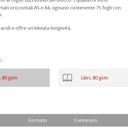
no al foglio successivo del blocco. I quaderni sono
a ad Olio/Acrilico
rmati orizzontali A5 e A4, ognuno contenente 75 fogli con
d Questions
².
ession Watercolour
 Illustrazione
ahnemühle
 acidi e offre un'elevata longevità.
 Classici
rt
te
branding
:
ta
rs
, 80 gsm
Libri, 80 gsm
ticate
a
branding
 Stella
Formato
Contenuto