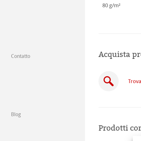
80 g/m²
Acquista pr
Contatto
Filiali
Trova un rivendi
Trova
Commercio tra 
Scrivici
Blog
Esposizioni ed E
Prodotti cor