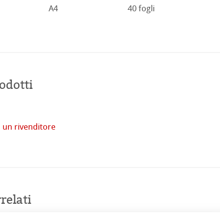
A4
40 fogli
odotti
tore
 un rivenditore
imprese
Acquista
online
venti
relati