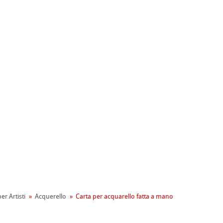
ahnemühle
entale
tiva Green Rooster
rta
er Artisti
Acquerello
Carta per acquarello fatta a mano
on
mpa