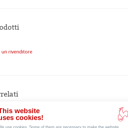
odotti
tore
imprese
 un rivenditore
Acquista
venti
online
relati
This website
uses cookies!
We use cookies. Some of them are necessary to make the website