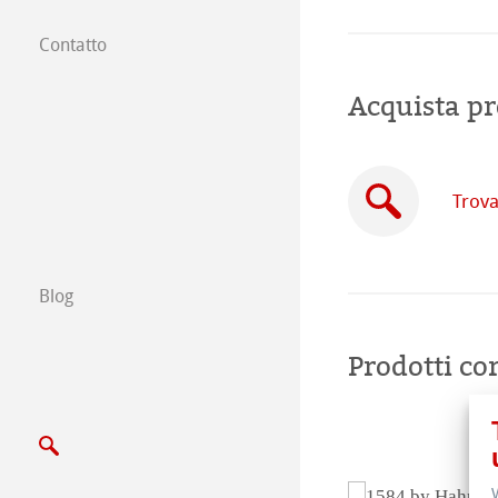
Contatto
Filiali
Acquista pr
Trova un rivendi
Commercio tra 
Trova
Scrivici
Esposizioni ed E
Blog
Prodotti cor