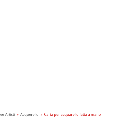
ahnemühle
entale
er Artisti
Acquerello
Carta per acquarello fatta a mano
tiva Green Rooster
rta