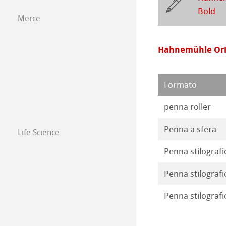
Opere 2018
Bold
Carta da disegno
Merce
Opere 2017
Hahnemühle Orig
Opere 2016
Formato
penna roller
Penna a sfera
Life Science
Penna stilografic
Penna stilografi
Penna stilografic