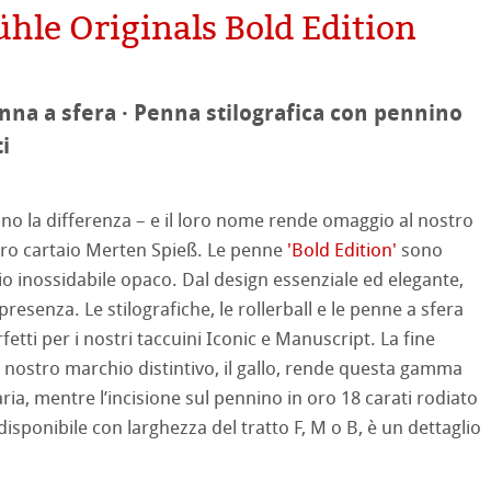
le Originals Bold Edition
mpa
on
ooth
oto
enna a sfera · Penna stilografica con pennino
i
tured
ellence Program
o la differenza – e il loro nome rende omaggio al nostro
tro cartaio Merten Spieß. Le penne
'Bold Edition'
sono
profili
& QT Albums
neArt Inkjet
aio inossidabile opaco. Dal design essenziale ed elegante,
ti Hahnemühle
esenza. Le stilografiche, le rollerball e le penne a sfera
ahnemühle
ticate
fetti per i nostri taccuini Iconic e Manuscript. La fine
 Watercolour
l nostro marchio distintivo, il gallo, rende questa gamma
nemühle
tinum Rag
ria, mentre l’incisione sul pennino in oro 18 carati rodiato
Ingres Pastel
 disponibile con larghezza del tratto F, M o B, è un dettaglio
 Classici
 Sketch
oks