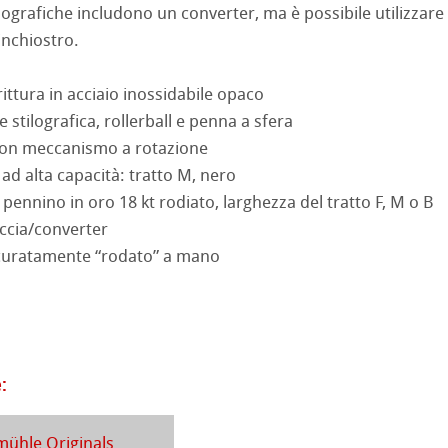
ilografiche includono un converter, ma è possibile utilizzare
no
inchiostro.
rello fatta a mano
segno
i
ittura in acciaio inossidabile opaco
d Questions
 stilografica, rollerball e penna a sfera
a ad Olio/Acrilico
con meccanismo a rotazione
o ad alta capacità: tratto M, nero
ession Watercolour
 Illustrazione
 pennino in oro 18 kt rodiato, larghezza del tratto F, M o B
 Classici
ccia/converter
ccuratamente “rodato” a mano
ahnemühle
te
rt
ta
rs
branding
ticate
:
a
branding
ühle Originals