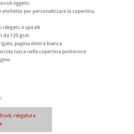
iccoli oggetti.
 etichette per personalizzare la copertina.
rello fatta a mano
segno
i
d Questions
i rilegato a spirale
a ad Olio/Acrilico
zi da 120 gsm
ession Watercolour
 Illustrazione
 rigata, pagina destra bianca
iccola tasca nella copertina posteriore
 Classici
agine
ahnemühle
te
rt
ta
rs
branding
:
ticate
Book, rilegatura
a
branding
le
 Stella