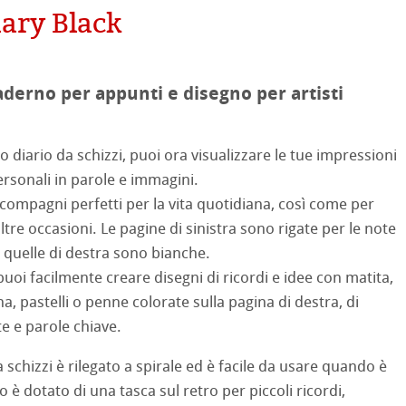
mpa
ary Black
on
ooth
oto
aderno per appunti e disegno per artisti
tured
 diario da schizzi, puoi ora visualizzare le tue impressioni
ellence Program
personali in parole e immagini.
profili
& QT Albums
neArt Inkjet
 compagni perfetti per la vita quotidiana, così come per
ti Hahnemühle
altre occasioni. Le pagine di sinistra sono rigate per le note
ahnemühle
ticate
 quelle di destra sono bianche.
 Watercolour
oi facilmente creare disegni di ricordi e idee con matita,
nemühle
tinum Rag
, pastelli o penne colorate sulla pagina di destra, di
Ingres Pastel
te e parole chiave.
 Classici
 Sketch
oks
da schizzi è rilegato a spirale ed è facile da usare quando è
o è dotato di una tasca sul retro per piccoli ricordi,
no