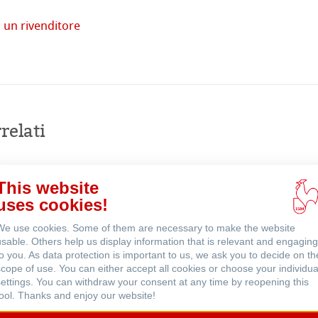
tore
 un rivenditore
imprese
Acquista
online
venti
relati
This website
uses cookies!
We use cookies. Some of them are necessary to make the website
usable. Others help us display information that is relevant and engaging
to you. As data protection is important to us, we ask you to decide on th
scope of use. You can either accept all cookies or choose your individua
settings. You can withdraw your consent at any time by reopening this
tool. Thanks and enjoy our website!