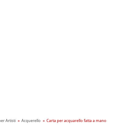
ahnemühle
entale
er Artisti
Acquerello
Carta per acquarello fatta a mano
tiva Green Rooster
rta