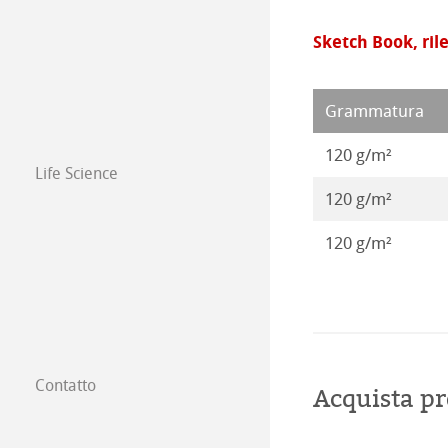
Opere 2017
Sketch Book, ril
Opere 2016
Grammatura
120 g/m²
Life Science
120 g/m²
120 g/m²
Contatto
Acquista pr
Filiali