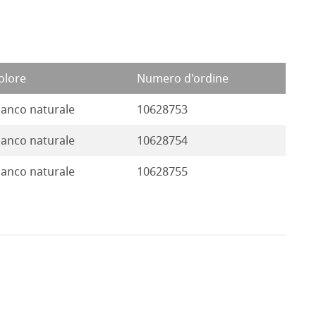
olore
Numero d'ordine
ianco naturale
10628753
ianco naturale
10628754
ianco naturale
10628755