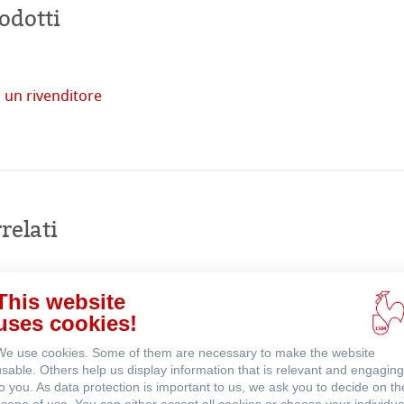
odotti
 un rivenditore
tore
Acquista
online
imprese
relati
venti
This website
uses cookies!
We use cookies. Some of them are necessary to make the website
usable. Others help us display information that is relevant and engaging
to you. As data protection is important to us, we ask you to decide on th