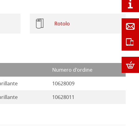
Rotolo
Numero d'ordine
rillante
10628009
rillante
10628011