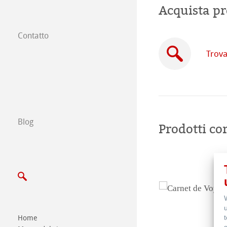
Acquista pr
Contatto
Filiali
Trova
Trova un rivendi
Commercio tra 
Scrivici
Blog
Prodotti cor
Esposizioni ed E
Home