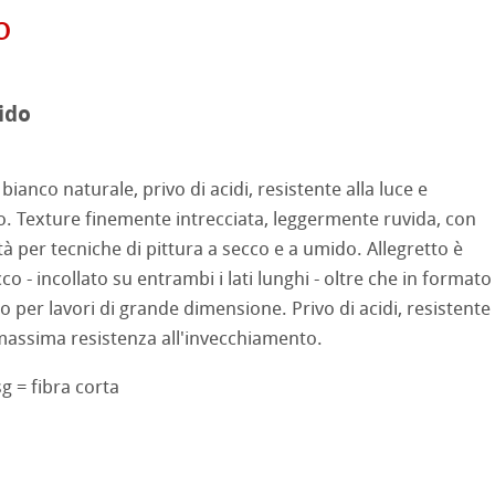
ooth
oto
o
tured
ido
ellence Program
ti Hahnemühle
profili
& QT Albums
neArt Inkjet
bianco naturale, privo di acidi, resistente alla luce e
 Watercolour
o. Texture finemente intrecciata, leggermente ruvida, con
ahnemühle
ticate
tà per tecniche di pittura a secco e a umido. Allegretto è
Ingres Pastel
co - incollato su entrambi i lati lunghi - oltre che in formato
nemühle
tinum Rag
o per lavori di grande dimensione. Privo di acidi, resistente
 Sketch
oks
 massima resistenza all'invecchiamento.
 Classici
no
sg = fibra corta
rello fatta a mano
segno
i
a ad Olio/Acrilico