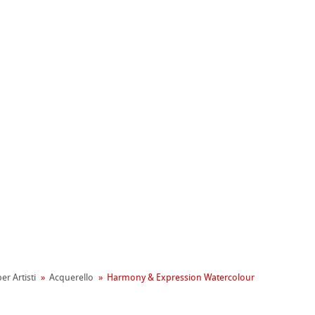
ahnemühle
entale
tiva Green Rooster
rta
er Artisti
Acquerello
Harmony & Expression Watercolour
on
mpa