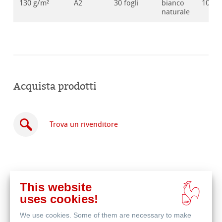
130 g/m²
A2
30 fogli
bianco
10628
naturale
Acquista prodotti
Trova un rivenditore
This website
Acquista
uses cookies!
online
Prodotti correlati
We use cookies. Some of them are necessary to make