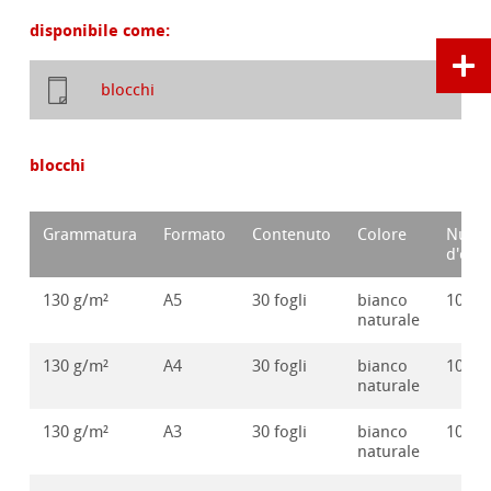
disponibile come:
blocchi
blocchi
Grammatura
Formato
Contenuto
Colore
Nume
d'ord
130 g/m²
A5
30 fogli
bianco
10628
naturale
130 g/m²
A4
30 fogli
bianco
10628
naturale
130 g/m²
A3
30 fogli
bianco
10628
naturale