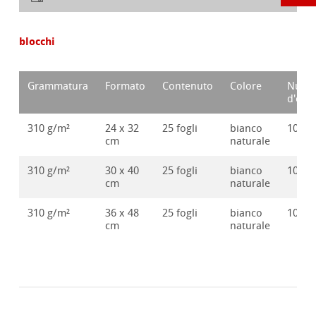
blocchi
Grammatura
Formato
Contenuto
Colore
Nume
d'ord
310 g/m²
24 x 32
25 fogli
bianco
10650
cm
naturale
310 g/m²
30 x 40
25 fogli
bianco
10650
cm
naturale
310 g/m²
36 x 48
25 fogli
bianco
10650
cm
naturale