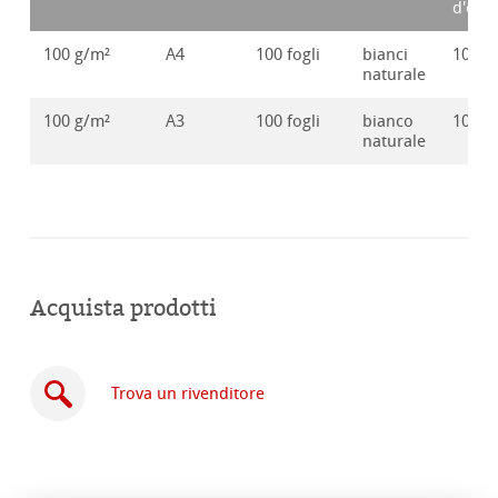
d'ord
100 g/m²
A4
100 fogli
bianci
10628
naturale
100 g/m²
A3
100 fogli
bianco
10628
naturale
Acquista prodotti
Trova un rivenditore