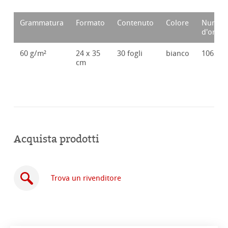
Grammatura
Formato
Contenuto
Colore
Numer
d'ordin
60 g/m²
24 x 35
30 fogli
bianco
106283
cm
Acquista prodotti
Trova un rivenditore