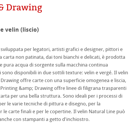
 & Drawing
mpa
on
ooth
oto
e velin (liscio)
tured
iluppata per legatori, artisti grafici e designer, pittori e
ellence Program
ra carta non patinata, dai toni bianchi e delicati, è prodotta
a e pura acqua di sorgente sulla macchina continua
profili
& QT Albums
neArt Inkjet
i sono disponibili in due sottili texture: velin e vergé. Il velin
ti Hahnemühle
 Drawing offre carte con una superficie omogenea e liscia,
ahnemühle
ticate
 Printing &amp; Drawing offre linee di filigrana trasparenti
 Watercolour
carta per una bella struttura. Sono ideali per i processi di
nemühle
tinum Rag
per le varie tecniche di pittura e disegno, per la
Ingres Pastel
r le carte finali e per le copertine. Il velin Natural Line può
 Classici
 Sketch
oks
nche con stampanti a getto d'inchiostro.