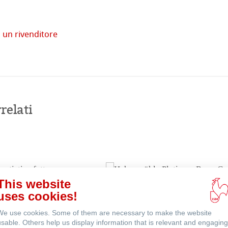
 un rivenditore
tore
Acquista
imprese
online
relati
venti
This website
uses cookies!
We use cookies. Some of them are necessary to make the website
usable. Others help us display information that is relevant and engaging