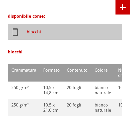
disponibile come:
blocchi
blocchi
Grammatura
Formato
Contenuto
Colore
Nume
d'ord
250 g/m²
10,5 x
20 fogli
bianco
10628
14,8 cm
naturale
250 g/m²
10,5 x
20 fogli
bianco
10628
21,0 cm
naturale