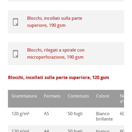
Blocchi, incollati sulla parte
superiore, 190 gsm
Blocchi, rilegati a spirale con
microperforazione, 190 gsm
Blocchi, incollati sulla parte superiore, 120 gsm
Grammatura
Formato
Contenuto
Colore
Nume
d'ord
120 g/m²
A5
50 fogli
Bianco
60127
brillante
120 g/m²
A4
50 fogli
bianco
60127