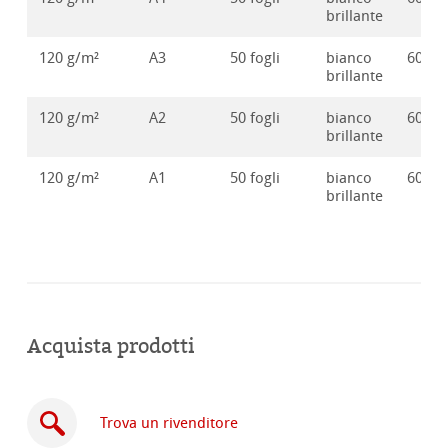
brillante
120 g/m²
A3
50 fogli
bianco
60127
brillante
120 g/m²
A2
50 fogli
bianco
60127
brillante
120 g/m²
A1
50 fogli
bianco
60127
brillante
Acquista prodotti
Trova un rivenditore