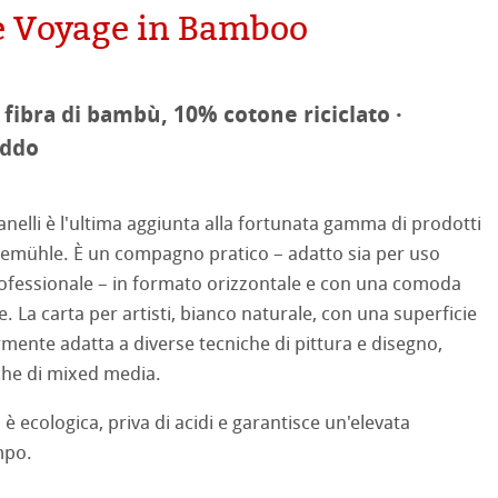
e Voyage in Bamboo
ooth
oto
tured
fibra di bambù, 10% cotone riciclato ·
ellence Program
eddo
ti Hahnemühle
profili
& QT Albums
neArt Inkjet
 Watercolour
 anelli è l'ultima aggiunta alla fortunata gamma di prodotti
ahnemühle
ticate
emühle. È un compagno pratico – adatto sia per uso
Ingres Pastel
ofessionale – in formato orizzontale e con una comoda
nemühle
tinum Rag
le. La carta per artisti, bianco naturale, con una superficie
 Sketch
oks
rmente adatta a diverse tecniche di pittura e disegno,
 Classici
che di mixed media.
no
è ecologica, priva di acidi e garantisce un'elevata
rello fatta a mano
segno
i
mpo.
a ad Olio/Acrilico