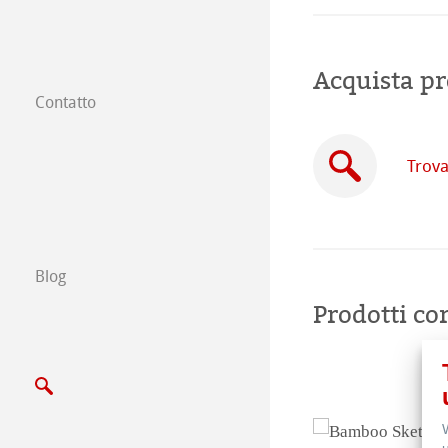
Acquista pr
Contatto
Filiali
Trova
Trova un rivendi
Commercio tra 
Scrivici
Blog
Prodotti cor
Esposizioni ed E