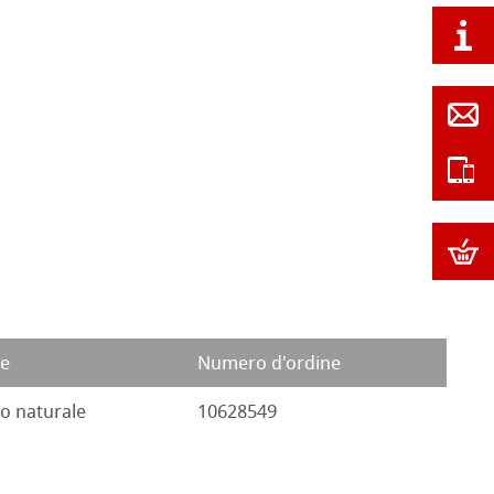
re
Numero d'ordine
o naturale
10628549