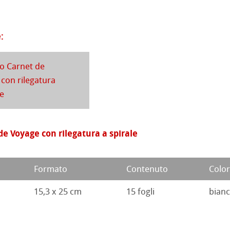
d Questions
ahnemühle
ession Watercolour
 Illustrazione
:
rt
 Classici
 Carnet de
branding
te
con rilegatura
le
ta
rs
ticate
 Voyage con rilegatura a spirale
a
branding
Formato
Contenuto
Colo
 Stella
15,3 x 25 cm
15 fogli
bianc