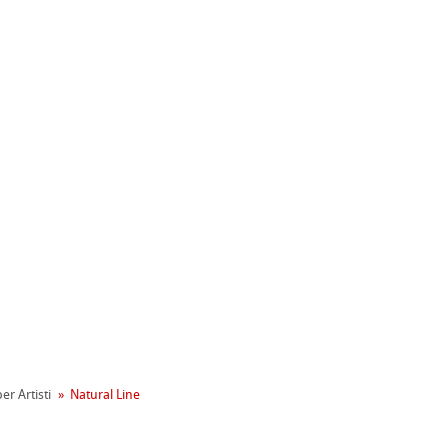
ahnemühle
entale
tiva Green Rooster
rta
er Artisti
Natural Line
on
mpa