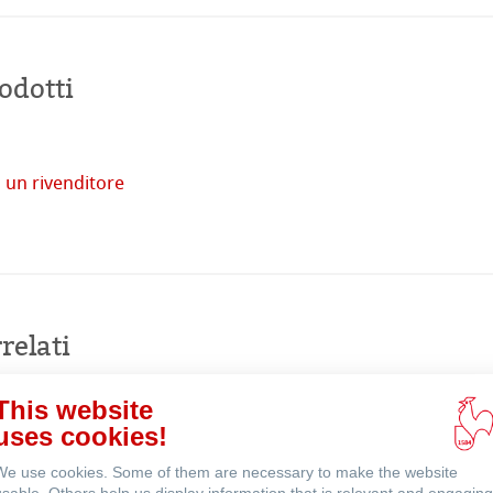
odotti
 un rivenditore
tore
Acquista
imprese
online
relati
venti
This website
uses cookies!
We use cookies. Some of them are necessary to make the website