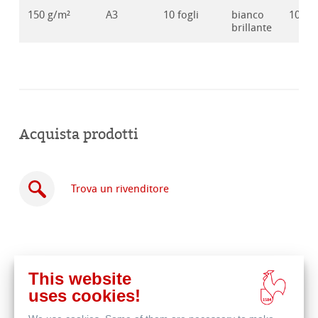
150 g/m²
A3
10 fogli
bianco
10628
brillante
Acquista prodotti
Trova un rivenditore
This website
Acquista
uses cookies!
online
Prodotti correlati