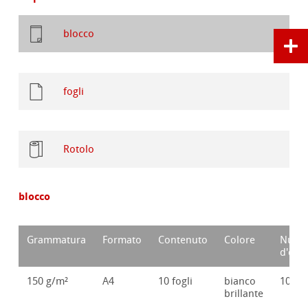
blocco
fogli
Rotolo
blocco
Grammatura
Formato
Contenuto
Colore
Nume
d'ord
150 g/m²
A4
10 fogli
bianco
10628
brillante