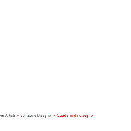
ahnemühle
entale
tiva Green Rooster
rta
er Artisti
Schizzo e Disegno
Quaderni da disegno
on
mpa