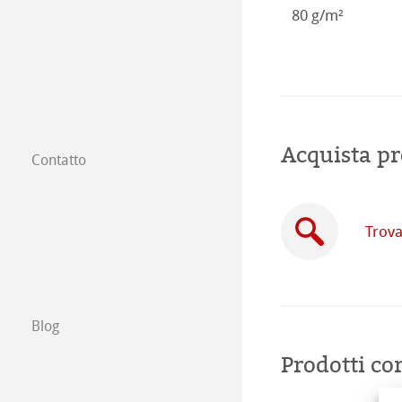
80 g/m²
Acquista pr
Contatto
Filiali
Trova un rivendi
Trova
Commercio tra 
Scrivici
Blog
Esposizioni ed E
Prodotti cor