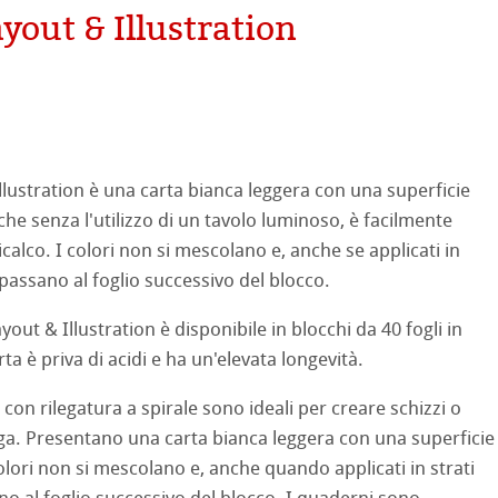
out & Illustration
ooth
oto
tured
ellence Program
ti Hahnemühle
lustration è una carta bianca leggera con una superficie
profili
& QT Albums
neArt Inkjet
nche senza l'utilizzo di un tavolo luminoso, è facilmente
 Watercolour
 ricalco. I colori non si mescolano e, anche se applicati in
ahnemühle
ticate
 passano al foglio successivo del blocco.
Ingres Pastel
nemühle
tinum Rag
out & Illustration è disponibile in blocchi da 40 fogli in
 Sketch
oks
ta è priva di acidi e ha un'elevata longevità.
 Classici
on rilegatura a spirale sono ideali per creare schizzi o
no
ga. Presentano una carta bianca leggera con una superficie
rello fatta a mano
segno
i
 colori non si mescolano e, anche quando applicati in strati