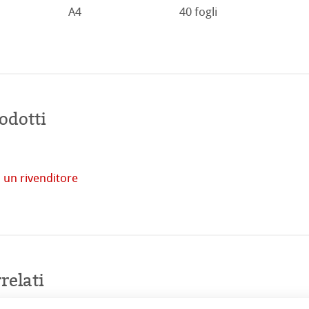
A4
40 fogli
odotti
tore
 un rivenditore
imprese
Acquista
online
venti
relati