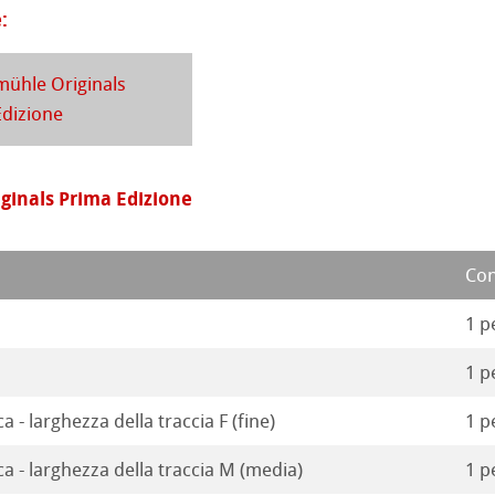
a
branding
:
 Stella
ühle Originals
Edizione
inals Prima Edizione
Con
1 p
1 p
a - larghezza della traccia F (fine)
1 p
ca - larghezza della traccia M (media)
1 p