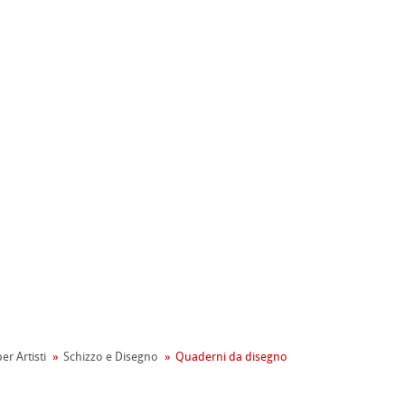
ahnemühle
entale
er Artisti
Schizzo e Disegno
Quaderni da disegno
tiva Green Rooster
rta