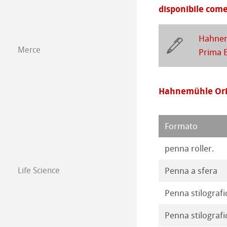
Carta isometric
Prodotti con co-
disponibile come
Opere 2018
Carta da disegno
Hahnem
Opere 2017
Merce
Prima 
Opere 2016
Hahnemühle Orig
Formato
penna roller.
Life Science
Penna a sfera
Penna stilografic
Penna stilografi