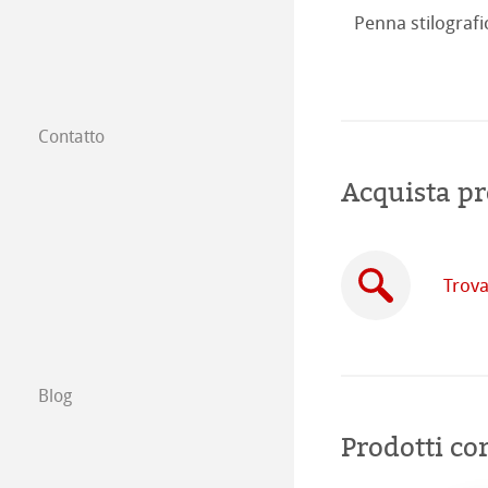
Penna stilografic
Contatto
Filiali
Acquista pr
Trova un rivendi
Commercio tra 
Trova
Scrivici
Esposizioni ed E
Blog
Prodotti cor