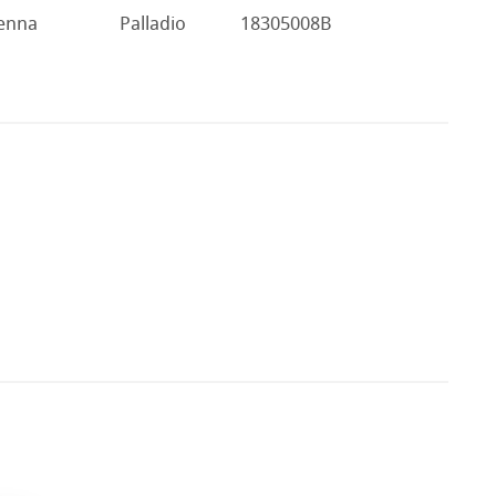
enna
Palladio
18305008B