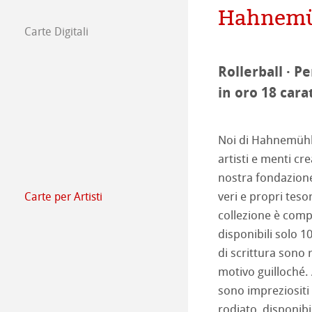
Hahnemüh
Il team
Comunicati sta
Carte Digitali
FineArt Collecti
Natural Line
Rollerball · P
Matt FineArt sm
Hahnemühle Ph
in oro 18 carat
Matt FineArt tex
Profilo ICC
Area Download
Noi di Hahnemühle
Glossy FineArt
Sezione FAQ
Hahnemühle Exc
Studi Certificati
artisti e menti cre
nostra fondazione 
Canvas FineArt
Installazione dei 
Contatti
Album FineArt 
Album in Lino Fi
veri e propri teso
Carte per Artisti
Carte per artis
collezione è compo
Archivio
QT Albums x H
Protect & Authen
disponibili solo 1
The Collection
The Collection -
di scrittura sono 
Harman di Hah
Hahnemühle Pla
motivo guilloché. A
The Collection - 
Natural Line
Metodi di Stampa
sono impreziositi 
rodiato, disponibil