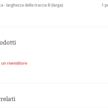
a - larghezza della traccia B (larga)
1 p
odotti
tore
imprese
 un rivenditore
Acquista
online
venti
relati