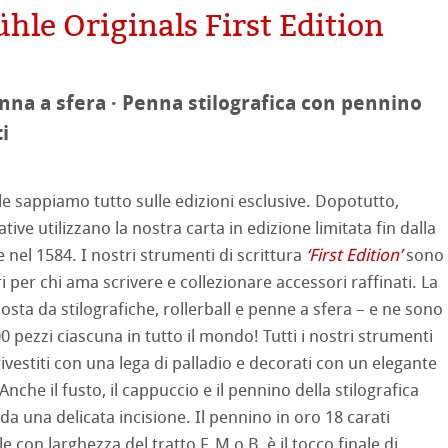
le Originals First Edition
mpa
on
enna a sfera · Penna stilografica con pennino
ooth
oto
i
tured
 sappiamo tutto sulle edizioni esclusive. Dopotutto,
ellence Program
ative utilizzano la nostra carta in edizione limitata fin dalla
nel 1584. I nostri strumenti di scrittura
‘First Edition’
sono
profili
& QT Albums
neArt Inkjet
ri per chi ama scrivere e collezionare accessori raffinati. La
ti Hahnemühle
sta da stilografiche, rollerball e penne a sfera – e ne sono
ahnemühle
ticate
00 pezzi ciascuna in tutto il mondo! Tutti i nostri strumenti
 Watercolour
rivestiti con una lega di palladio e decorati con un elegante
nemühle
tinum Rag
nche il fusto, il cappuccio e il pennino della stilografica
Ingres Pastel
 Classici
da una delicata incisione. Il pennino in oro 18 carati
e con larghezza del tratto F, M o B, è il tocco finale di