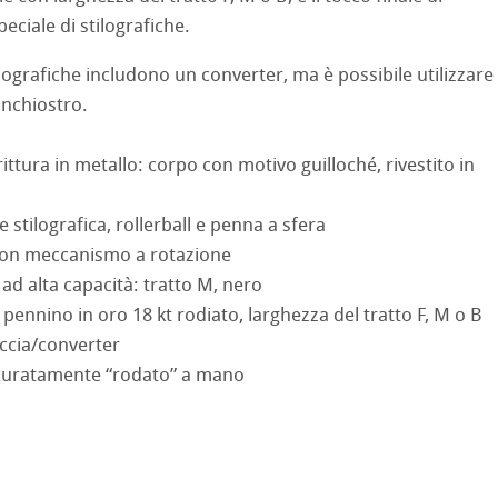
 Sketch
oks
eciale di stilografiche.
no
ilografiche includono un converter, ma è possibile utilizzare
inchiostro.
rello fatta a mano
segno
i
d Questions
ittura in metallo: corpo con motivo guilloché, rivestito in
a ad Olio/Acrilico
 stilografica, rollerball e penna a sfera
ession Watercolour
 Illustrazione
con meccanismo a rotazione
o ad alta capacità: tratto M, nero
 Classici
 pennino in oro 18 kt rodiato, larghezza del tratto F, M o B
te
ccia/converter
ahnemühle
ccuratamente “rodato” a mano
ta
rs
rt
ticate
branding