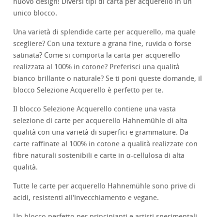
nuovo design! Diversi tipi di carta per acquerello in un
unico blocco.
Una varietà di splendide carte per acquerello, ma quale
scegliere? Con una texture a grana fine, ruvida o forse
satinata? Come si comporta la carta per acquerello
realizzata al 100% in cotone? Preferisci una qualità
bianco brillante o naturale? Se ti poni queste domande, il
blocco Selezione Acquerello è perfetto per te.
Il blocco Selezione Acquerello contiene una vasta
selezione di carte per acquerello Hahnemühle di alta
qualità con una varietà di superfici e grammature. Da
carte raffinate al 100% in cotone a qualità realizzate con
fibre naturali sostenibili e carte in α-cellulosa di alta
qualità.
Tutte le carte per acquerello Hahnemühle sono prive di
acidi, resistenti all'invecchiamento e vegane.
Un blocco perfetto per principianti e artisti sperimentali.