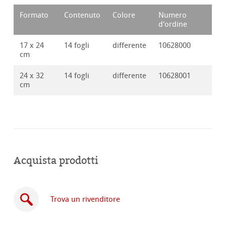
Formato
Contenuto
Colore
Numero
d'ordine
17 x 24
14 fogli
differente
10628000
cm
24 x 32
14 fogli
differente
10628001
cm
Acquista prodotti
Trova un rivenditore