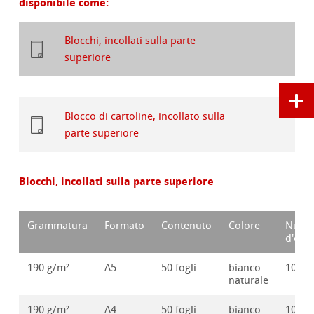
disponibile come:
Blocchi, incollati sulla parte
superiore
Blocco di cartoline, incollato sulla
parte superiore
Blocchi, incollati sulla parte superiore
Grammatura
Formato
Contenuto
Colore
Nume
d'ord
190 g/m²
A5
50 fogli
bianco
10628
naturale
190 g/m²
A4
50 fogli
bianco
10628