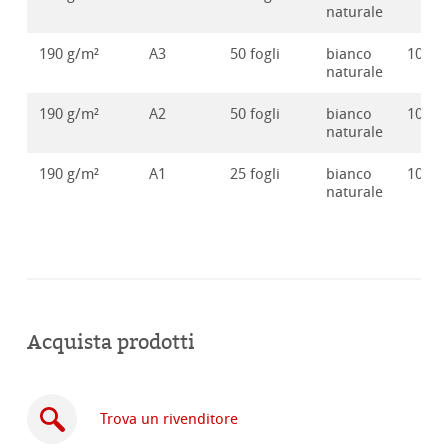
naturale
190 g/m²
A3
50 fogli
bianco
10628
naturale
190 g/m²
A2
50 fogli
bianco
10628
naturale
190 g/m²
A1
25 fogli
bianco
10628
naturale
Acquista prodotti
Trova un rivenditore