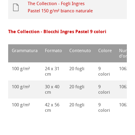
The Collection - Fogli Ingres
Pastel 150 g/m² bianco naturale
The Collection - Blocchi Ingres Pastel 9 colori
Grammatura
Formato
Contenuto
Colore
Numer
d'ordin
100 g/m²
24 x 31
20 fogli
9
106251
cm
colori
100 g/m²
30 x 40
20 fogli
9
106251
cm
colori
100 g/m²
42 x 56
20 fogli
9
106251
cm
colori