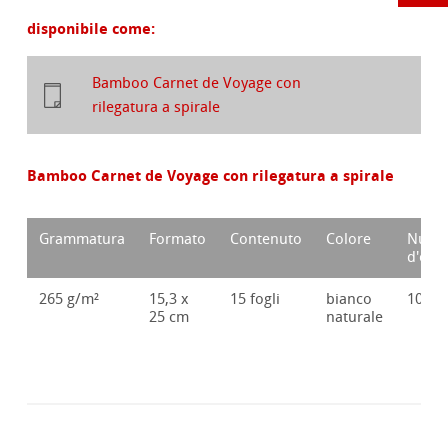
disponibile come:
Bamboo Carnet de Voyage con
rilegatura a spirale
Bamboo Carnet de Voyage con rilegatura a spirale
Grammatura
Formato
Contenuto
Colore
Nume
d'ord
265 g/m²
15,3 x
15 fogli
bianco
10628
25 cm
naturale