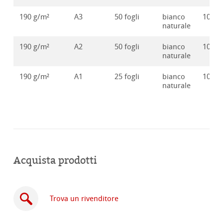
190 g/m²
A3
50 fogli
bianco
10628
naturale
190 g/m²
A2
50 fogli
bianco
10628
naturale
190 g/m²
A1
25 fogli
bianco
10628
naturale
Acquista prodotti
Trova un rivenditore