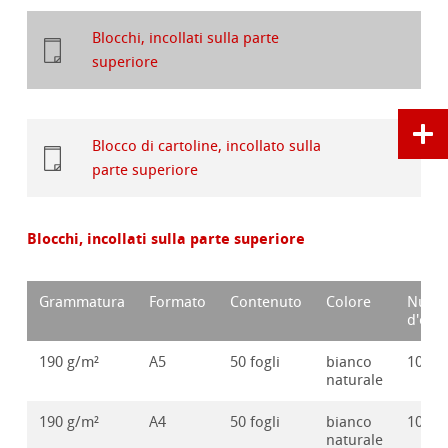
Blocchi, incollati sulla parte
superiore
Blocco di cartoline, incollato sulla
parte superiore
Blocchi, incollati sulla parte superiore
Grammatura
Formato
Contenuto
Colore
Nume
d'ord
190 g/m²
A5
50 fogli
bianco
10628
naturale
190 g/m²
A4
50 fogli
bianco
10628
naturale