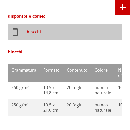
disponibile come:
blocchi
blocchi
Grammatura
Formato
Contenuto
Colore
Nume
d'ord
250 g/m²
10,5 x
20 fogli
bianco
10628
14,8 cm
naturale
250 g/m²
10,5 x
20 fogli
bianco
10628
21,0 cm
naturale