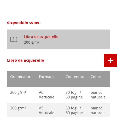
disponibile come:
Libro da acquerello
200 g/m²
Libro da acquerello
Grammatura
Formato
Contenuto
Colore
Nu
d'
200 g/m²
A6
30 fogli /
bianco
10
Verticale
60 pagine
naturale
200 g/m²
A5
30 fogli /
bianco
10
Verticale
60 pagine
naturale