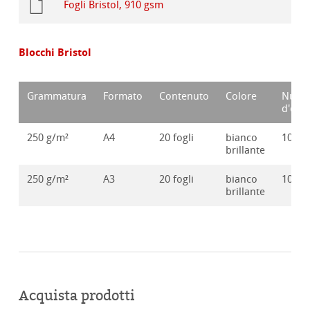
Fogli Bristol, 910 gsm
Blocchi Bristol
Grammatura
Formato
Contenuto
Colore
Nume
d'ord
250 g/m²
A4
20 fogli
bianco
10628
brillante
250 g/m²
A3
20 fogli
bianco
10628
brillante
Acquista prodotti