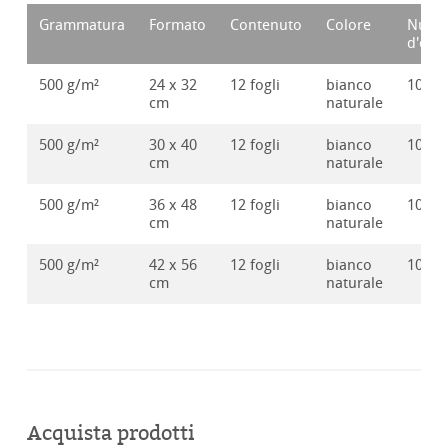
Grammatura
Formato
Contenuto
Colore
Nume
d'ord
500 g/m²
24 x 32
12 fogli
bianco
10628
cm
naturale
500 g/m²
30 x 40
12 fogli
bianco
10628
cm
naturale
500 g/m²
36 x 48
12 fogli
bianco
10628
cm
naturale
500 g/m²
42 x 56
12 fogli
bianco
10628
cm
naturale
Acquista prodotti