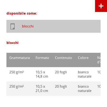
disponibile come:
blocchi
blocchi
Grammatura
Formato
Contenuto
Colore
Nume
d'ord
250 g/m²
10,5 x
20 fogli
bianco
10628
14,8 cm
naturale
250 g/m²
10,5 x
20 fogli
bianco
10628
21,0 cm
naturale