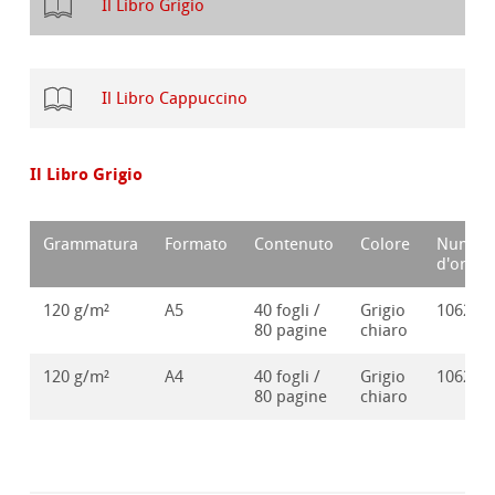
Il Libro Grigio
Il Libro Cappuccino
Il Libro Grigio
Grammatura
Formato
Contenuto
Colore
Numer
d'ordin
120 g/m²
A5
40 fogli /
Grigio
106286
80 pagine
chiaro
120 g/m²
A4
40 fogli /
Grigio
106286
80 pagine
chiaro