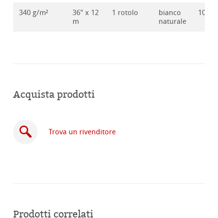
340 g/m²
36" x 12
1 rotolo
bianco
10626
m
naturale
Acquista prodotti
Trova un rivenditore
Acquista
online
Prodotti correlati