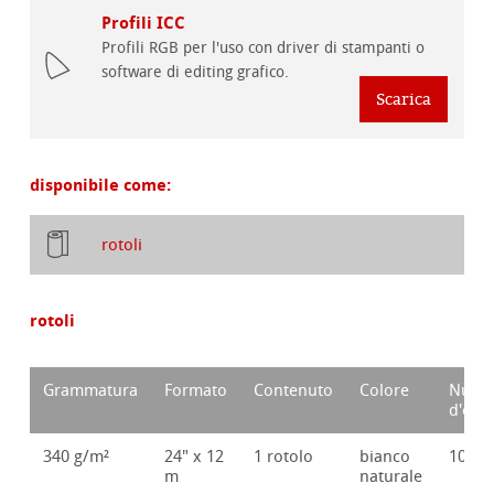
Profili ICC
Profili RGB per l'uso con driver di stampanti o
software di editing grafico.
Scarica
disponibile come:
rotoli
rotoli
Grammatura
Formato
Contenuto
Colore
Nume
d'ord
340 g/m²
24" x 12
1 rotolo
bianco
10626
m
naturale