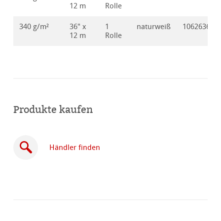
12 m
Rolle
340 g/m²
36" x
1
naturweiß
10626361
12 m
Rolle
Produkte kaufen
Händler finden
Online