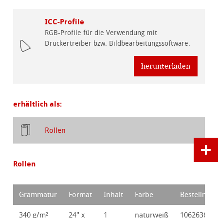
ICC-Profile
RGB-Profile für die Verwendung mit
Druckertreiber bzw. Bildbearbeitungssoftware.
herunterladen
erhältlich als:
Rollen
Rollen
Grammatur
Format
Inhalt
Farbe
Bestellnr.
340 g/m²
24" x
1
naturweiß
10626366