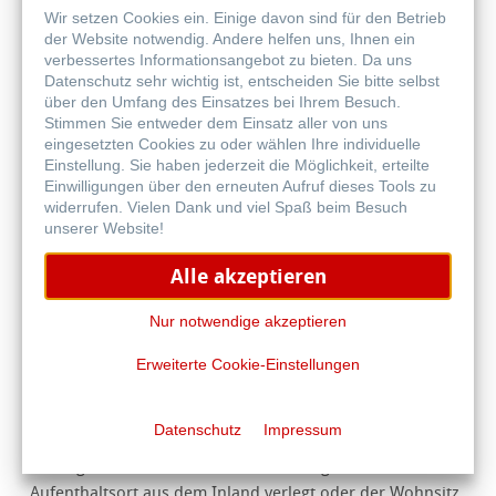
Wir setzen Cookies ein. Einige davon sind für den Betrieb
der Website notwendig. Andere helfen uns, Ihnen ein
12. Impressum, Gerichtsstand
verbessertes Informationsangebot zu bieten. Da uns
Datenschutz sehr wichtig ist, entscheiden Sie bitte selbst
über den Umfang des Einsatzes bei Ihrem Besuch.
12.1. Wir können auf Vertragserzeugnissen in geeigneter
Stimmen Sie entweder dem Einsatz aller von uns
Weise auf unsere Firma hinweisen. Der Besteller kann die
eingesetzten Cookies zu oder wählen Ihre individuelle
Zustimmung nur verweigern, wenn er hieran ein
Einstellung. Sie haben jederzeit die Möglichkeit, erteilte
überwiegendes Interesse hat.
Einwilligungen über den erneuten Aufruf dieses Tools zu
widerrufen. Vielen Dank und viel Spaß beim Besuch
12.2. Soweit der Besteller Vollkaufmann, juristische
unserer Website!
Person des öffentlichen Rechts oder öffentlich
Alle akzeptieren
rechtliches Sondervermögen ist, ist ausschließlicher
Gerichtsstand für sämtliche, sich zwischen den Parteien
Nur notwendige akzeptieren
ergebenden Streitigkeiten, einschließlich Wechsel- und
Urkundenprozessen, je nach sachlicher Zuständigkeit das
Erweiterte Cookie-Einstellungen
Amtsgericht Einbeck oder das Landgericht Göttingen. Der
gleiche Gerichtsstand gilt, wenn der Besteller keinen
Datenschutz
Impressum
allgemeinen Gerichtsstand im Inland hat, nach
Vertragsschluss seinen Wohnsitz oder gewöhnlichen
Aufenthaltsort aus dem Inland verlegt oder der Wohnsitz