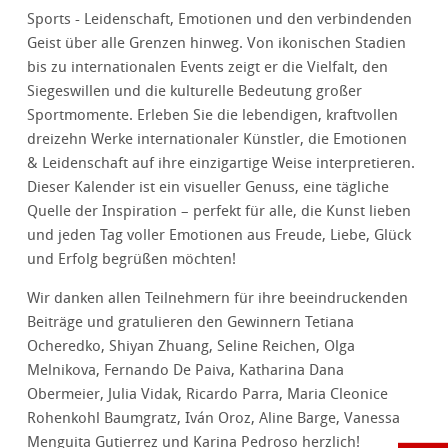
Sports - Leidenschaft, Emotionen und den verbindenden
Geist über alle Grenzen hinweg. Von ikonischen Stadien
bis zu internationalen Events zeigt er die Vielfalt, den
Siegeswillen und die kulturelle Bedeutung großer
Sportmomente. Erleben Sie die lebendigen, kraftvollen
dreizehn Werke internationaler Künstler, die Emotionen
& Leidenschaft auf ihre einzigartige Weise interpretieren.
Dieser Kalender ist ein visueller Genuss, eine tägliche
Quelle der Inspiration – perfekt für alle, die Kunst lieben
und jeden Tag voller Emotionen aus Freude, Liebe, Glück
und Erfolg begrüßen möchten!
Wir danken allen Teilnehmern für ihre beeindruckenden
Beiträge und gratulieren den Gewinnern Tetiana
Ocheredko, Shiyan Zhuang, Seline Reichen, Olga
Melnikova, Fernando De Paiva, Katharina Dana
Obermeier, Julia Vidak, Ricardo Parra, Maria Cleonice
Rohenkohl Baumgratz, Iván Oroz, Aline Barge, Vanessa
Menguita Gutierrez und Karina Pedroso herzlich!