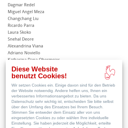
Dagmar Redel
Miguel Angel Meza
Changchang Liu
Ricardo Parra
Laura Skoko
Snehal Deore
Alexandrina Viana
Adriano Noviello
Katharina Dana Obermeier
Manu Valls
Diese Website
Kamilla Molnar
benutzt Cookies!
Anna Carla Rocha
Wir setzen Cookies ein. Einige davon sind für den Betrieb
der Website notwendig. Andere helfen uns, Ihnen ein
verbessertes Informationsangebot zu bieten. Da uns
Datenschutz sehr wichtig ist, entscheiden Sie bitte selbst
über den Umfang des Einsatzes bei Ihrem Besuch.
Stimmen Sie entweder dem Einsatz aller von uns
eingesetzten Cookies zu oder wählen Ihre individuelle
Einstellung. Sie haben jederzeit die Möglichkeit, erteilte
Um die auf unserer Website