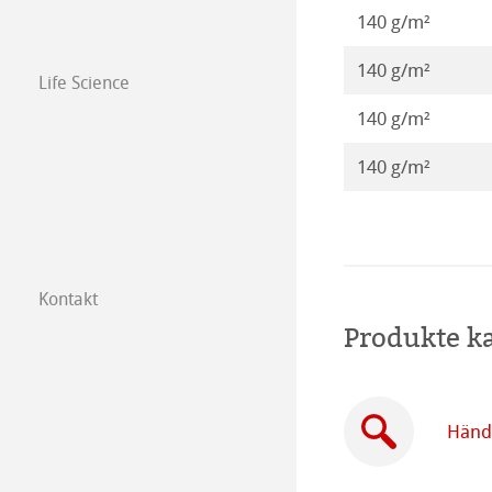
Kalender 2016
140 g/m²
140 g/m²
Life Science
140 g/m²
140 g/m²
Kontakt
Tochtergesellsc
Produkte k
Händler in Ihre
B2B
Händl
Certified Studios