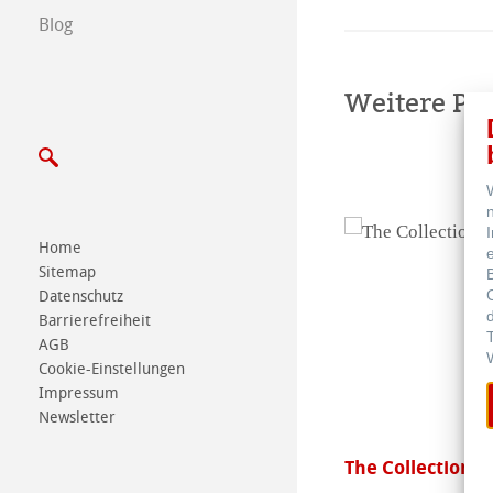
Blog
Schreiben Sie u
Weitere Pr
Messen & Termi
Home
Sitemap
Datenschutz
Barrierefreiheit
AGB
Cookie-Einstellungen
Impressum
Newsletter
ttro
The Collection - 