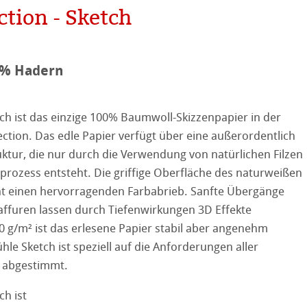
ction - Sketch
ooth
0% Hadern
tured
r
ellence Program
h ist das einzige 100% Baumwoll-Skizzenpapier in der
stlerpapiere
tion. Das edle Papier verfügt über eine außerordentlich
ation
& QT Albums
Leinen Album
ruktur, die nur durch die Verwendung von natürlichen Filzen
 Watercolour
rozess entsteht. Die griffige Oberfläche des naturweißen
ahnemühle
ierung
ht einen hervorragenden Farbabrieb. Sanfte Übergänge
Ingres Pastel
nemühle
tinum Rag
affuren lassen durch Tiefenwirkungen 3D Effekte
0 g/m² ist das erlesene Papier stabil aber angenehm
 Sketch
oks
kverfahren
hle Sketch ist speziell auf die Anforderungen aller
 abgestimmt.
en
h ist