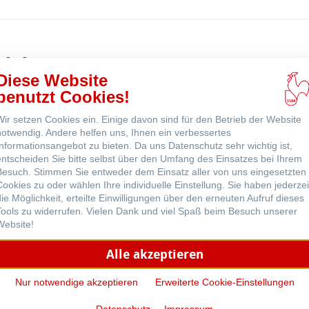
kaufen
ns
odukte
ne
Diese Website
benutzt Cookies!
Wir setzen Cookies ein. Einige davon sind für den Betrieb der Website
notwendig. Andere helfen uns, Ihnen ein verbessertes
Informationsangebot zu bieten. Da uns Datenschutz sehr wichtig ist,
entscheiden Sie bitte selbst über den Umfang des Einsatzes bei Ihrem
Besuch. Stimmen Sie entweder dem Einsatz aller von uns eingesetzten
Cookies zu oder wählen Ihre individuelle Einstellung. Sie haben jederzei
die Möglichkeit, erteilte Einwilligungen über den erneuten Aufruf dieses
Tools zu widerrufen. Vielen Dank und viel Spaß beim Besuch unserer
Website!
Alle akzeptieren
Nur notwendige akzeptieren
Erweiterte Cookie-Einstellungen
Ingres Pastel
The Collection - Watercolour