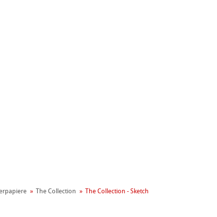
nemühle
t
er­papiere
The Collection
The Collection - Sketch
reen Rooster
ng
on