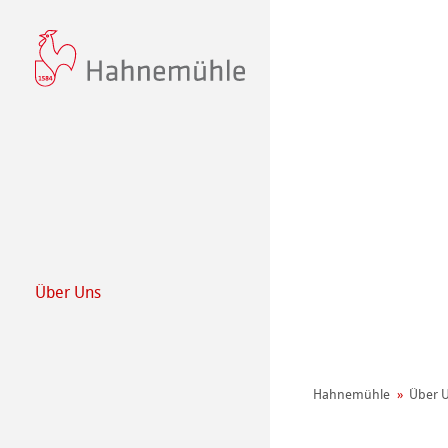
Über Uns
Philosophie
440+ Jahre Hah
Hahnemühle
Über 
Nachhaltigkeit
Umwelt Manifes