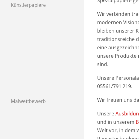
Spezialpapiere g
Künstler­papiere
Harman by Hah
Hahnemühle Pla
Hahnemühle Kün
Wir verbinden tra
modernen Visionen
Klassische Druc
The Collection
The Collection -
bleiben unserer K
traditionsreiche
Studio & Decor
The Collection - 
Natural Line
eine ausgezeichne
My Art Registry
unsere Produkte i
The Collection -
Aquarell
Watercolour Bo
sind.
Häufig gestellte
The Collection
Skizze & Zeichn
Skizzenpapiere
Unsere Personala
05561/791 219.
Echt-Bütten Aqua
Skizzenbücher
Pastell
Wir freuen uns da
Malwettbewerb
Aquarell
Öl / Acryl
Kalender 2026
Unsere
Ausbildu
Harmony & Expr
Grafik & Illustra
Kalender 2025
und in unserem
B
Welt vor, in dem 
Klassische Druc
Kalender 2024
Papiertechnologe