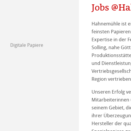
Engagement - G
Papierherstellu
Jobs @H
Unser Team
Karriere
Hahnemühle ist ei
feinsten Papieren
Ausbildung
Expertise in der 
Digitale Papiere
Solling, nahe Göt
Presse
FineArt Collecti
Natural Line
Produktionsstätte
und Dienstleistun
Matt FineArt sm
Photo Media
Vertriebsgesellsc
Matt FineArt tex
ICC Profile
Download Cente
Region vertriebe
Unseren Erfolg v
Glossy FineArt
FAQ
Hahnemühle Exc
Certified Studios
Mitarbeiterinnen u
seinem Gebiet, d
Canvas FineArt
Tipps zur Install
Kontakt
FineArt Album 
FineArt Inkjet 
ihrer Überzeugun
Hersteller der qu
Archiv
QT Albums x H
Schutz & Archiv