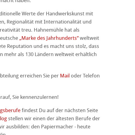
emacht haben.
nemühle
tinum Rag
stlerpapiere
ditionelle Werte der Handwerkskunst mit
, Regionalität mit Internationalität und
kverfahren
 Watercolour
reativität treu. Hahnemühle hat als
 deutsche
„Marke des Jahrhunderts“
weltweit
Ingres Pastel
te Reputation und es macht uns stolz, dass
n mehr als 130 Ländern weltweit erhältlich
 Sketch
oks
 Fragen
en
bteilung erreichen Sie per
Mail
oder Telefon
rell
rauf, Sie kennenzulernen!
ngsberufe
findest Du auf der nächsten Seite
ession Watercolour
tion
log
stellen wir einen der ältesten Berufe der
wir ausbilden: den Papiermacher - heute
kverfahren
/in.