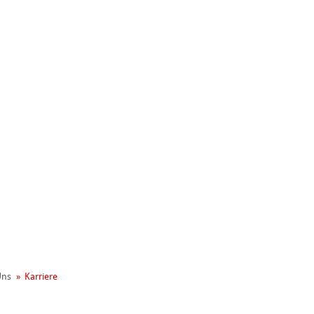
nemühle
Uns
Karriere
t