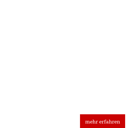
haften
Ausbildung bei 
r Nähe
erfahrt mehr über Ausbildungsprof
mehr erfahren
ns