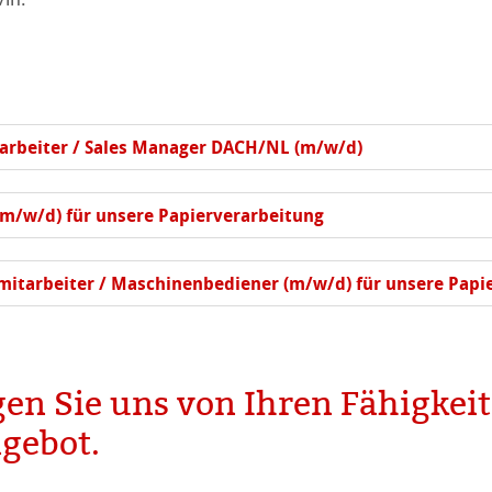
henpapiere
piere
r
piere
arbeiter / Sales Manager DACH/NL (m/w/d)
ierung
odukte
(m/w/d) für unsere Papierverarbeitung
ahnemühle
ella
rt
itarbeiter / Maschinenbediener (m/w/d) für unsere Papi
en Sie uns von Ihren Fähigkeit
ngebot.