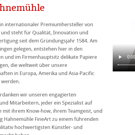
reen Rooster
ng
ahnemühle
n internationaler Premiumhersteller von
 und steht für Qualität, Innovation und
Fertigung seit dem Gründungsjahr 1584. Am
tingen gelegen, entstehen hier in den
on
n und im Firmenhauptsitz delikate Papiere
gen, die weltweit über unsere
ooth
haften in Europa, Amerika und Asia-Pacific
tured
r
n werden.
erdanken wir unseren engagierten
ellence Program
nd Mitarbeitern, jeder ein Spezialist auf
ie mit ihrem Know-how, ihrem Teamgeist, und
ation
& QT Albums
Leinen Album
g Hahnemühle FineArt zu einem führenden
alitativ hochwertigsten Künstler- und
ahnemühle
ierung