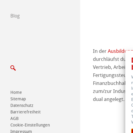
Messen & Termi
Blog
In der
Ausbildung
durchläufst du a
Vertrieb, Arbeitsv
Fertigungssteuer
Finanzbuchhaltun
zum/zur Industrie
Home
dual angelegt.
Sitemap
Datenschutz
Barrierefreiheit
AGB
Cookie-Einstellungen
Impressum