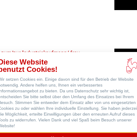
ne
 zum/zur Industriekaufmann/-frau
lle Bereiche unseres Unternehmens wie
Diese Website
benutzt Cookies!
orbereitung, Kalkulation,
ung, Einkauf, E-Commerce, Marketing,
Wir setzen Cookies ein. Einige davon sind für den Betrieb der Website
g und Personalwesen. Die Ausbildung
notwendig. Andere helfen uns, Ihnen ein verbessertes
Informationsangebot zu bieten. Da uns Datenschutz sehr wichtig ist,
kaufmann/-frau dauert drei Jahre und ist
entscheiden Sie bitte selbst über den Umfang des Einsatzes bei Ihrem
Besuch. Stimmen Sie entweder dem Einsatz aller von uns eingesetzten
Cookies zu oder wählen Ihre individuelle Einstellung. Sie haben jederzei
die Möglichkeit, erteilte Einwilligungen über den erneuten Aufruf dieses
Tools zu widerrufen. Vielen Dank und viel Spaß beim Besuch unserer
Website!