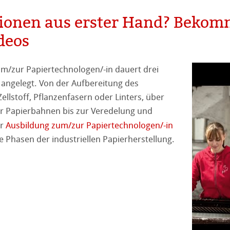
ionen aus erster Hand? Bekomm
deos
m/zur Papiertechnologen/-in dauert drei
l angelegt. Von der Aufbereitung des
ellstoff, Pflanzenfasern oder Linters, über
haften
er Papierbahnen bis zur Veredelung und
er
Ausbildung zum/zur Papiertechnologen/-in
r Nähe
le Phasen der industriellen Papierherstellung.
ns