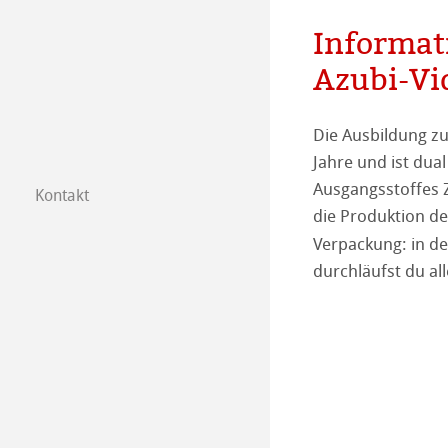
Informat
Azubi-Vi
Die Ausbildung zu
Jahre und ist dua
Ausgangsstoffes Z
Kontakt
Tochtergesellsc
die Produktion d
Verpackung: in d
Händler in Ihre
durchläufst du al
B2B
Certified Studios
Schreiben Sie u