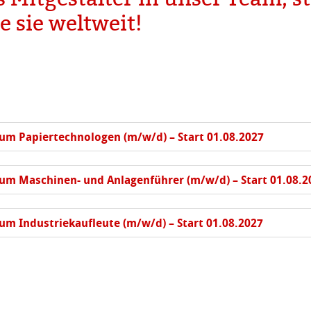
e sie weltweit!
henpapiere
piere
r
piere
ierung
odukte
ahnemühle
um Papiertechnologen (m/w/d) – Start 01.08.2027
ella
rt
um Maschinen- und Anlagenführer (m/w/d) – Start 01.08.2
um Industriekaufleute (m/w/d) – Start 01.08.2027