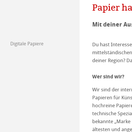
Engagement - G
Papierherstellu
Papier ha
Unser Team
Karriere
Mit deiner Au
Ausbildung
Digitale Papiere
Du hast Interesse
Presse
FineArt Collecti
Natural Line
mittelständische
deiner Region? Da
Matt FineArt sm
Photo Media
Wer sind wir?
Matt FineArt tex
ICC Profile
Download Cente
Wir sind der inte
Glossy FineArt
FAQ
Hahnemühle Exc
Certified Studios
Papieren für Küns
hochreine Papier
Canvas FineArt
Tipps zur Install
Kontakt
FineArt Album 
FineArt Inkjet 
technische Spezia
bekannte „Marke 
Archiv
QT Albums x H
Schutz & Archiv
ältesten und an