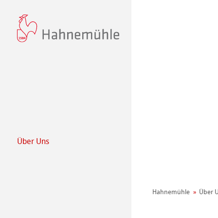
Über Uns
Philosophie
440+ Jahre Hah
Hahnemühle
Über 
Nachhaltigkeit
Umwelt Manifes