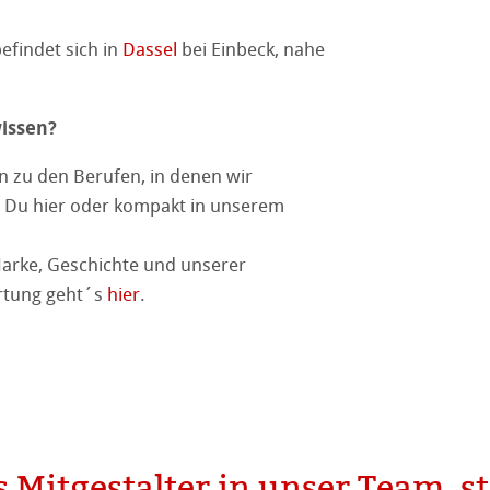
nemühle
tinum Rag
stlerpapiere
efindet sich in
Dassel
bei Einbeck, nahe
kverfahren
 Watercolour
wissen?
Ingres Pastel
n zu den Berufen, in denen wir
 Sketch
oks
t Du hier oder kompakt in unserem
 Fragen
en
arke, Geschichte und unserer
tung geht´s
hier
.
rell
ession Watercolour
tion
kverfahren
Mitgestalter in unser Team, st