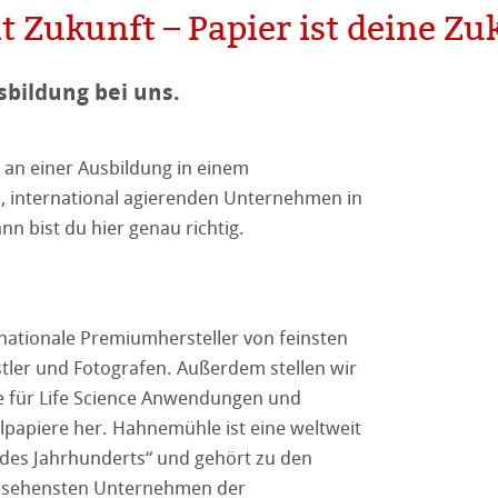
reen Rooster
ng
t Zukunft – Papier ist deine Zu
sbildung bei uns.
 an einer Ausbildung in einem
on
n, international agierenden Unternehmen in
nn bist du hier genau richtig.
ooth
tured
r
rnationale Premiumhersteller von feinsten
ellence Program
tler und Fotografen. Außerdem stellen wir
e für Life Science Anwendungen und
ation
& QT Albums
Leinen Album
lpapiere her. Hahnemühle ist eine weltweit
des Jahrhunderts“ und gehört zu den
ahnemühle
ierung
gesehensten Unternehmen der