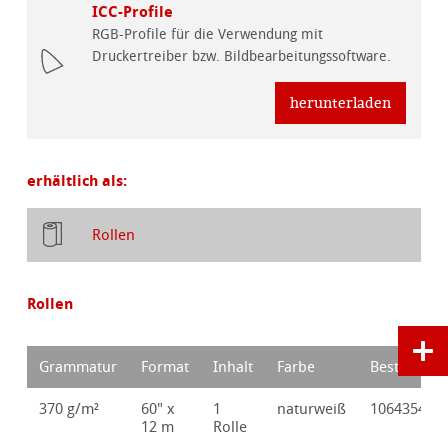
ICC-Profile
RGB-Profile für die Verwendung mit
Druckertreiber bzw. Bildbearbeitungssoftware.
herunterladen
erhältlich als:
Rollen
Rollen
Grammatur
Format
Inhalt
Farbe
Bestellnr.
370 g/m²
60" x
1
naturweiß
10643540
12 m
Rolle