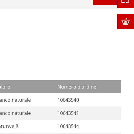
olore
Numero d'ordine
anco naturale
10643540
anco naturale
10643541
aturweiß
10643544