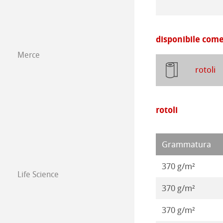
Opere 2019
Carta isometric
Prodotti con co-
Opere 2018
Carta da disegno
disponibile come
Opere 2017
Merce
rotoli
Opere 2016
rotoli
Grammatura
370 g/m²
Life Science
370 g/m²
370 g/m²