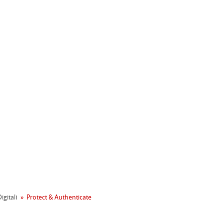
ahnemühle
entale
igitali
Protect & Authenticate
tiva Green Rooster
rta