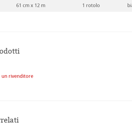
61 cm x 12 m
1 rotolo
bi
odotti
tore
imprese
 un rivenditore
Acquista
online
venti
relati