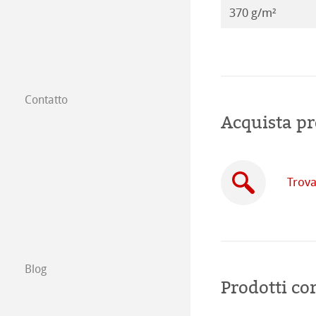
370 g/m²
Contatto
Filiali
Acquista pr
Trova un rivendi
Commercio tra 
Trova
Scrivici
Esposizioni ed E
Blog
Prodotti cor