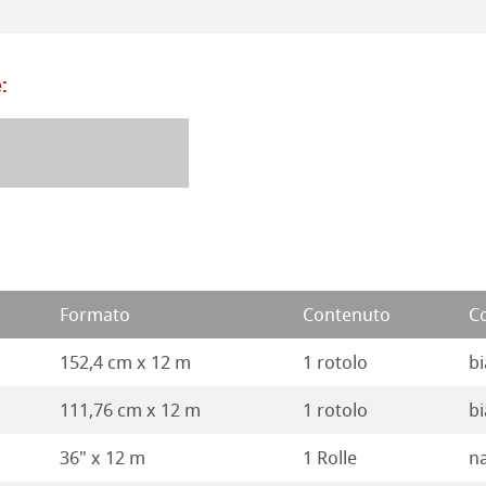
a
branding
 Stella
:
Formato
Contenuto
C
152,4 cm x 12 m
1 rotolo
bi
111,76 cm x 12 m
1 rotolo
bi
36" x 12 m
1 Rolle
n