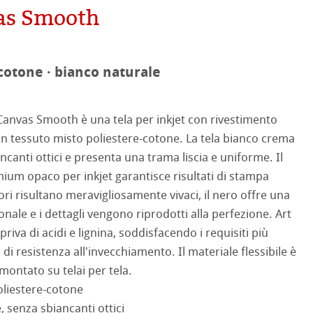
as Smooth
mpa
on
cotone · bianco naturale
ooth
oto
tured
nvas Smooth è una tela per inkjet con rivestimento
 in tessuto misto poliestere-cotone. La tela bianco crema
ellence Program
canti ottici e presenta una trama liscia e uniforme. Il
ium opaco per inkjet garantisce risultati di stampa
profili
& QT Albums
neArt Inkjet
lori risultano meravigliosamente vivaci, il nero offre una
ti Hahnemühle
nale e i dettagli vengono riprodotti alla perfezione. Art
ahnemühle
ticate
iva di acidi e lignina, soddisfacendo i requisiti più
 Watercolour
 di resistenza all'invecchiamento. Il materiale flessibile è
nemühle
tinum Rag
montato su telai per tela.
Ingres Pastel
oliestere-cotone
 Classici
, senza sbiancanti ottici