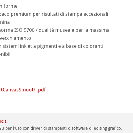
 Sketch
oks
uniforme
aco premium per risultati di stampa eccezionali
no
gnina
norma ISO 9706 / qualità museale per la massima
rello fatta a mano
segno
i
d Questions
invecchiamento
 sistemi inkjet a pigmenti e a base di coloranti
a ad Olio/Acrilico
nibili
ession Watercolour
 Illustrazione
 Classici
rtCanvasSmooth.pdf
te
ahnemühle
ta
rs
rt
 ICC
ticate
GB per l'uso con driver di stampanti o software di editing grafico.
branding