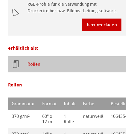
RGB-Profile für die Verwendung mit
Druckertreiber bzw. Bildbearbeitungssoftware.
herunterladen
erhältlich als:
Rollen
Rollen
Grammatur
Format
Inhalt
Farbe
Bestellnr.
370 g/m²
60" x
1
naturweiß
10643540
12 m
Rolle