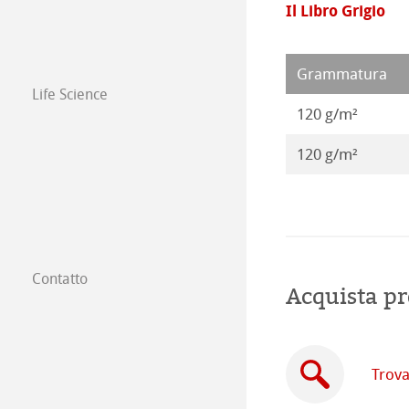
Il Libro Grigio
Opere 2016
Grammatura
Life Science
120 g/m²
120 g/m²
Contatto
Acquista pr
Filiali
Trova un rivendi
Trova
Commercio tra 