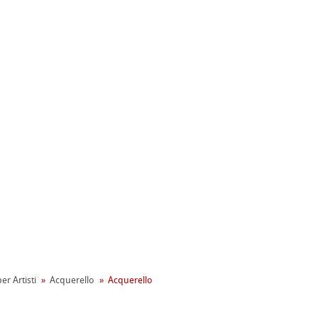
ahnemühle
entale
er Artisti
Acquerello
Acquerello
tiva Green Rooster
rta