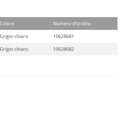
Colore
Numero d'ordine
Grigio chiaro
10628681
Grigio chiaro
10628682