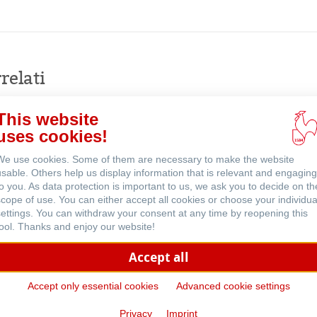
Acquista
online
venti
relati
This website
uses cookies!
We use cookies. Some of them are necessary to make the website
usable. Others help us display information that is relevant and engaging
to you. As data protection is important to us, we ask you to decide on th
scope of use. You can either accept all cookies or choose your individua
settings. You can withdraw your consent at any time by reopening this
tool. Thanks and enjoy our website!
Accept all
Accept only essential cookies
Advanced cookie settings
Taccuino e libretto in carta Kr
Privacy
Imprint