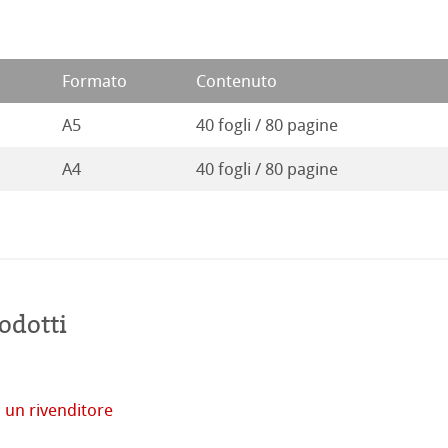
Formato
Contenuto
A5
40 fogli / 80 pagine
A4
40 fogli / 80 pagine
odotti
tore
 un rivenditore
imprese