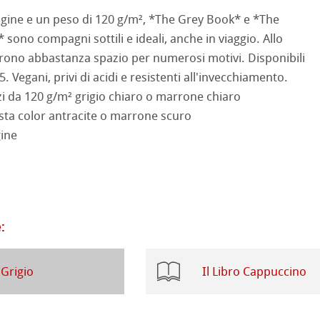
rello fatta a mano
segno
i
agine e un peso di 120 g/m², *The Grey Book* e *The
ono compagni sottili e ideali, anche in viaggio. Allo
a ad Olio/Acrilico
d Questions
rono abbastanza spazio per numerosi motivi. Disponibili
. Vegani, privi di acidi e resistenti all'invecchiamento.
ession Watercolour
 Illustrazione
zi da 120 g/m² grigio chiaro o marrone chiaro
ahnemühle
sta color antracite o marrone scuro
 Classici
gine
rt
te
branding
ta
rs
:
ticate
a
branding
 Grigio
Il Libro Cappuccino
 Stella