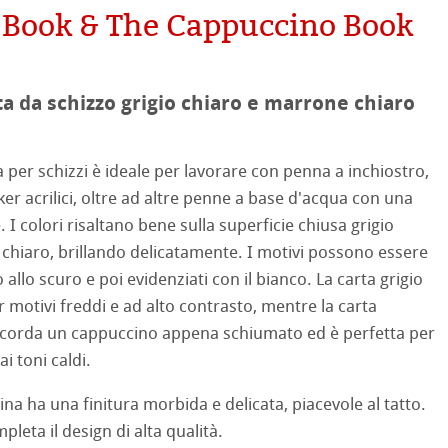
on
mpa
 Book & The Cappuccino Book
ooth
oto
ta da schizzo grigio chiaro e marrone chiaro
tured
ellence Program
a per schizzi è ideale per lavorare con penna a inchiostro,
ker acrilici, oltre ad altre penne a base d'acqua con una
ti Hahnemühle
profili
& QT Albums
neArt Inkjet
 I colori risaltano bene sulla superficie chiusa grigio
chiaro, brillando delicatamente. I motivi possono essere
 Watercolour
ahnemühle
ticate
 allo scuro e poi evidenziati con il bianco. La carta grigio
r motivi freddi e ad alto contrasto, mentre la carta
Ingres Pastel
nemühle
tinum Rag
icorda un cappuccino appena schiumato ed è perfetta per
 Sketch
oks
i toni caldi.
 Classici
na ha una finitura morbida e delicata, piacevole al tatto.
no
leta il design di alta qualità.