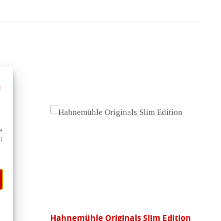
e
l
aft
Hahnemühle Originals Slim Edition