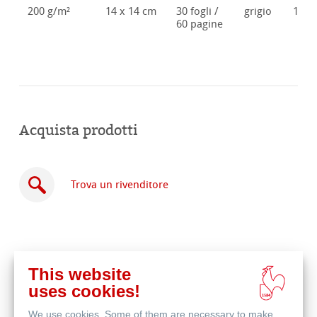
200 g/m²
14 x 14 cm
30 fogli /
grigio
1062
60 pagine
Acquista prodotti
Trova un rivenditore
This website
Acquista
uses cookies!
online
Prodotti correlati
We use cookies. Some of them are necessary to make