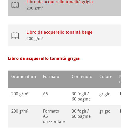
Libro da acquerello tonalità grigia
200 g/m²
Libro da acquerello tonalità beige
200 g/m²
Libro da acquerello tonalità grigia
Grammatura
Formato
Contenuto
Colore
Num
d'or
200 g/m²
A6
30 fogli /
grigio
1062
60 pagine
200 g/m²
Formato
30 fogli /
grigio
1062
A5
60 pagine
orizzontale