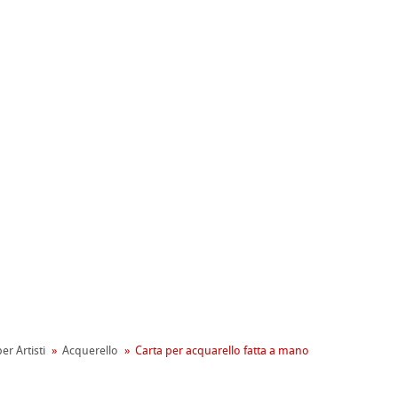
ahnemühle
entale
er Artisti
Acquerello
Carta per acquarello fatta a mano
tiva Green Rooster
rta