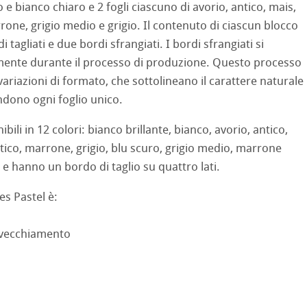
 e bianco chiaro e 2 fogli ciascuno di avorio, antico, mais,
 Sketch
oks
rone, grigio medio e grigio. Il contenuto di ciascun blocco
 tagliati e due bordi sfrangiati. I bordi sfrangiati si
no
ente durante il processo di produzione. Questo processo
variazioni di formato, che sottolineano il carattere naturale
rello fatta a mano
segno
i
d Questions
ndono ogni foglio unico.
a ad Olio/Acrilico
ibili in 12 colori: bianco brillante, bianco, avorio, antico,
ntico, marrone, grigio, blu scuro, grigio medio, marrone
ession Watercolour
 Illustrazione
- e hanno un bordo di taglio su quattro lati.
 Classici
s Pastel è:
te
invecchiamento
ahnemühle
ta
rs
rt
ticate