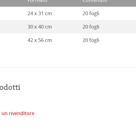
Formato
Contenuto
24 x 31 cm
20 fogli
30 x 40 cm
20 fogli
42 x 56 cm
20 fogli
tore
odotti
imprese
 un rivenditore
venti
Acquista