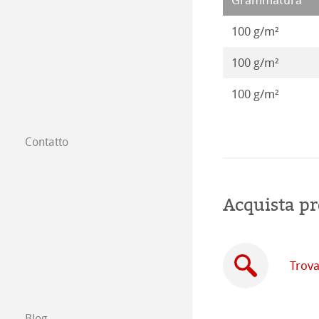
Grammatura
100 g/m²
100 g/m²
100 g/m²
Contatto
Filiali
Trova un rivendi
Acquista pr
Commercio tra 
Scrivici
Trova
Esposizioni ed E
Blog