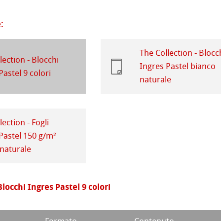
branding
a
branding
:
 Stella
The Collection - Blocc
lection - Blocchi
Ingres Pastel bianco
Pastel 9 colori
naturale
lection - Fogli
Pastel 150 g/m²
naturale
Blocchi Ingres Pastel 9 colori