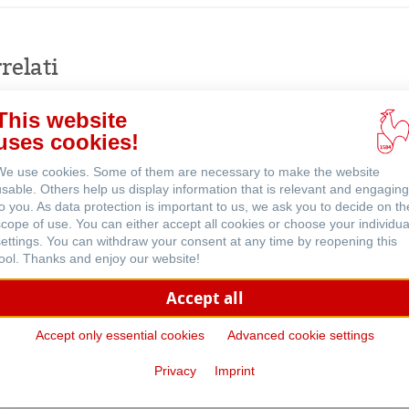
online
relati
This website
uses cookies!
We use cookies. Some of them are necessary to make the website
usable. Others help us display information that is relevant and engaging
to you. As data protection is important to us, we ask you to decide on th
scope of use. You can either accept all cookies or choose your individua
settings. You can withdraw your consent at any time by reopening this
tool. Thanks and enjoy our website!
Accept all
Accept only essential cookies
Advanced cookie settings
 Sketch
The Collection - Watercolour
Privacy
Imprint