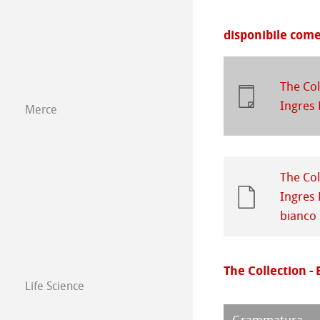
Prodotti con co-
Opere 2019
Carta isometric
Prodotti con co-
disponibile come
Opere 2018
Carta da disegno
The Col
Opere 2017
Ingres 
Merce
Opere 2016
The Col
Ingres 
bianco 
The Collection - 
Life Science