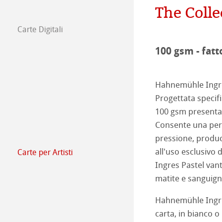
The Colle
Il team
Comunicati sta
Carte Digitali
FineArt Collecti
Natural Line
100 gsm - fatt
Matt FineArt sm
Hahnemühle Ph
Hahnemühle Ingres
Matt FineArt tex
Profilo ICC
Area Download
Progettata specifi
100 gsm presenta 
Glossy FineArt
Sezione FAQ
Hahnemühle Exc
Studi Certificati
Consente una perf
Canvas FineArt
Installazione dei 
Contatti
Album FineArt 
Album in Lino Fi
pressione, produc
all'uso esclusivo 
Carte per Artisti
Carte per artis
Archivio
QT Albums x H
Protect & Authen
Ingres Pastel vant
matite e sanguign
The Collection
The Collection -
Harman di Hah
Hahnemühle Pla
Hahnemühle Ingres 
The Collection - 
Natural Line
Metodi di Stampa
carta, in bianco o 