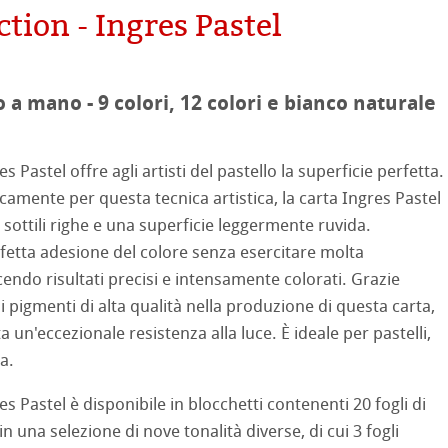
ction - Ingres Pastel
mpa
on
o a mano - 9 colori, 12 colori e bianco naturale
ooth
oto
 Pastel offre agli artisti del pastello la superficie perfetta.
tured
camente per questa tecnica artistica, la carta Ingres Pastel
sottili righe e una superficie leggermente ruvida.
ellence Program
etta adesione del colore senza esercitare molta
profili
& QT Albums
neArt Inkjet
endo risultati precisi e intensamente colorati. Grazie
di pigmenti di alta qualità nella produzione di questa carta,
ti Hahnemühle
ahnemühle
ticate
a un'eccezionale resistenza alla luce. È ideale per pastelli,
a.
 Watercolour
nemühle
tinum Rag
Pastel è disponibile in blocchetti contenenti 20 fogli di
Ingres Pastel
 Classici
in una selezione di nove tonalità diverse, di cui 3 fogli