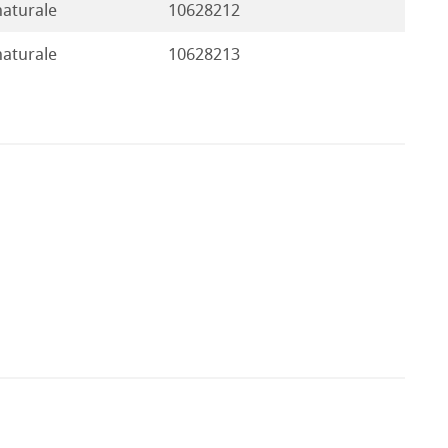
naturale
10628212
naturale
10628213