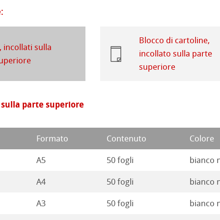
:
a ad Olio/Acrilico
d Questions
Blocco di cartoline,
ession Watercolour
 Illustrazione
 incollati sulla
incollato sulla parte
ahnemühle
uperiore
superiore
 Classici
rt
te
i sulla parte superiore
branding
ta
rs
Formato
Contenuto
Colore
ticate
A5
50 fogli
bianco 
a
branding
A4
50 fogli
bianco 
 Stella
A3
50 fogli
bianco 