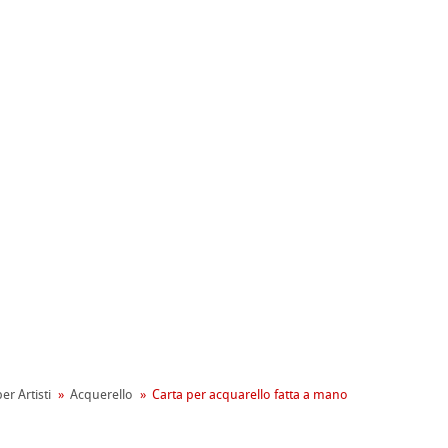
ahnemühle
entale
er Artisti
Acquerello
Carta per acquarello fatta a mano
tiva Green Rooster
rta
on