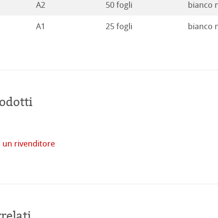
A2
50 fogli
bianco 
A1
25 fogli
bianco 
odotti
tore
 un rivenditore
imprese
Acquista
online
relati
venti