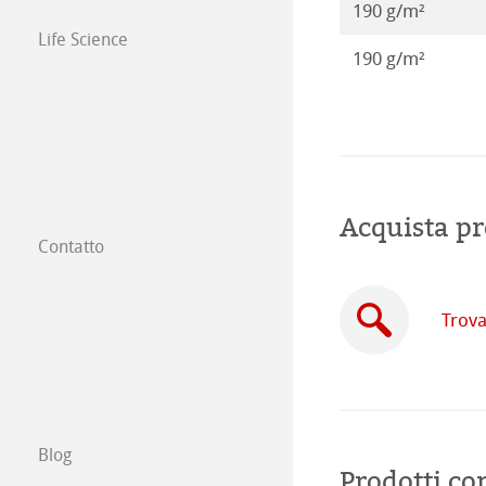
190 g/m²
Life Science
190 g/m²
Acquista pr
Contatto
Filiali
Trova un rivendi
Trova
Commercio tra 
Scrivici
Blog
Prodotti cor
Esposizioni ed E