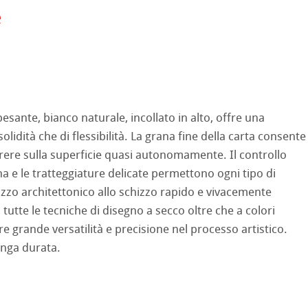
mpa
e
ooth
oto
tured
ellence Program
 pesante, bianco naturale, incollato in alto, offre una
ti Hahnemühle
profili
& QT Albums
neArt Inkjet
olidità che di flessibilità. La grana fine della carta consente
rrere sulla superficie quasi autonomamente. Il controllo
 Watercolour
ahnemühle
ticate
a e le tratteggiature delicate permettono ogni tipo di
izzo architettonico allo schizzo rapido e vivacemente
Ingres Pastel
nemühle
tinum Rag
 tutte le tecniche di disegno a secco oltre che a colori
fre grande versatilità e precisione nel processo artistico.
 Sketch
oks
 Classici
lunga durata.
no
rello fatta a mano
segno
i