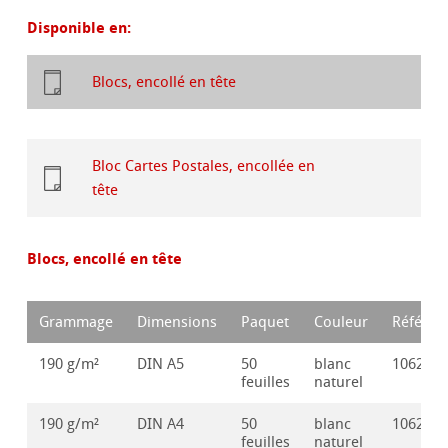
Disponible en:
Blocs, encollé en tête
Bloc Cartes Postales, encollée en
tête
Blocs, encollé en tête
Grammage
Dimensions
Paquet
Couleur
Référen
190 g/m²
DIN A5
50
blanc
106282
feuilles
naturel
190 g/m²
DIN A4
50
blanc
106282
feuilles
naturel