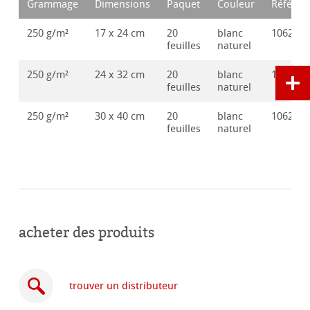
Grammage
Dimensions
Paquet
Couleur
Référen
250 g/m²
17 x 24 cm
20
blanc
106280
feuilles
naturel
250 g/m²
24 x 32 cm
20
blanc
106280
feuilles
naturel
250 g/m²
30 x 40 cm
20
blanc
106280
feuilles
naturel
acheter des produits
trouver un distributeur