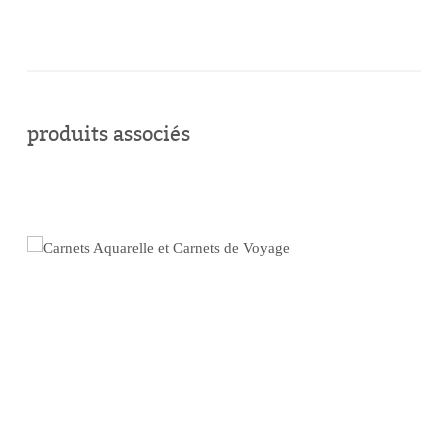
acheter
en
produits associés
ligne