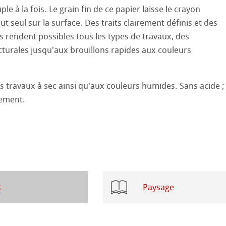
Ingres Pastel
uple à la fois. Le grain fin de ce papier laisse le crayon
ut seul sur la surface. Des traits clairement définis et des
 Sketch
le
oks
s rendent possibles tous les types de travaux, des
cturales jusqu'aux brouillons rapides aux couleurs
sin au Crayon
 et Dessin
ions
 ronde
uis
Pastel
es travaux à sec ainsi qu'aux couleurs humides. Sans acide ;
26
ssement.
que
25
ession Aquarelle
24
23
t
Paysage
ues
22
é
s
21
ahnemühle