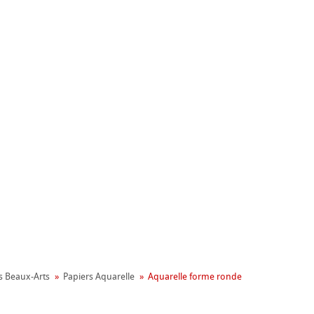
nemühle
ronnemental
s Beaux-Arts
Papiers Aquarelle
Aquarelle forme ronde
apier