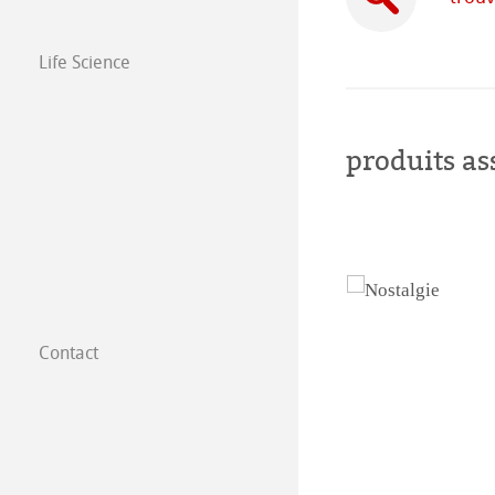
Life Science
produits as
Contact
Filiales dans le
Trouver nos prod
B2B