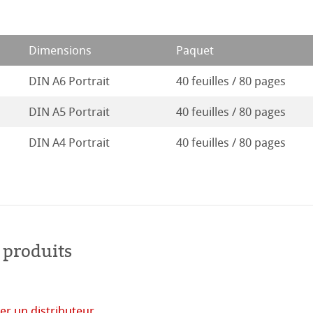
entifier
20
rt
Dimensions
Paquet
duits
19
DIN A6 Portrait
40 feuilles / 80 pages
Stella
18
DIN A5 Portrait
40 feuilles / 80 pages
17
DIN A4 Portrait
40 feuilles / 80 pages
16
 produits
er un distributeur