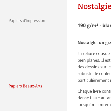
Nostalgie
Ressources hum
Job @Hahnemüh
Papiers d‘impression
Press
FineArt Collecti
Natural Line
190 g/m² - bla
Matt FineArt sm
Hahnemühle Ph
Nostalgie, un gr
Matt FineArt tex
ICC Profile
Téléchargez prof
La reliure cousue 
bien planes. Il es
Glossy FineArt
FAQ
Hahnemühle Exc
Certified Studio
des dessins sur le
robuste de couleur
Canvas FineArt
Installation des 
Contact
Album Jet d’enc
Album Jet d’encr
particulièrement r
Papiers Beaux-Arts
Imprimantes anc
QT Albums x H
Protéger et auth
Hahnemühle Bea
Chaque livre conti
dense flatte autan
Harman by Hah
Hahnemühle Pla
The Collection
The Collection -
lorsqu'on contemp