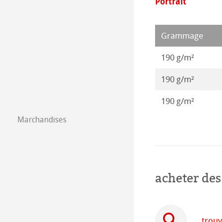
Portrait
Papier statique
Protéger et Auth
Illustrations 20
Stationery FineA
Grammage
Papier isométric
Co-Branding Pro
Illustrations 20
Co-Branding
190 g/m²
Papier á dessin 
Illustrations 20
190 g/m²
Illustrations 20
190 g/m²
Illustrations 20
Marchandises
acheter des
trouv