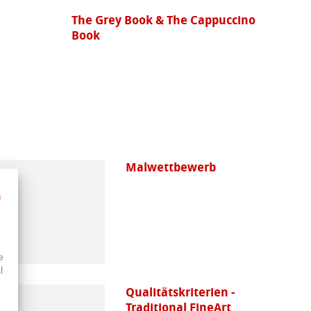
The Grey Book & The Cappuccino
Book
Malwettbewerb
e
l
Qualitätskriterien -
Traditional FineArt