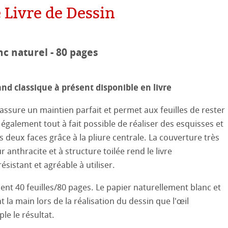
 Livre de Dessin
aines
le
on
nc naturel - 80 pages
ooth
oto
and classique à présent disponible en livre
tured
ils ICC
assure un maintien parfait et permet aux feuilles de rester
t également tout à fait possible de réaliser des esquisses et
ellence Program
s deux faces grâce à la pliure centrale. La couverture très
 anthracite et à structure toilée rend le livre
profils
re & QT Albums
e en lin
ésistant et agréable à utiliser.
iennes générations
ahnemühle
entifier
ux-Arts
ent 40 feuilles/80 pages. Le papier naturellement blanc et
t la main lors de la réalisation du dessin que l'œil
nemühle
tinum Rag
 Watercolour
le le résultat.