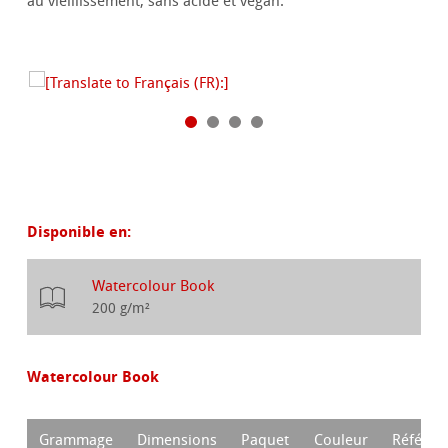
au vieillissement, sans acide et végan.
Disponible en:
Watercolour Book
200 g/m²
Watercolour Book
Grammage
Dimensions
Paquet
Couleur
Référen