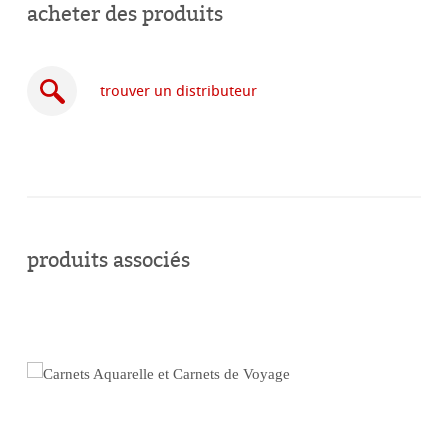
acheter des produits
trouver un distributeur
acheter
en
produits associés
ligne