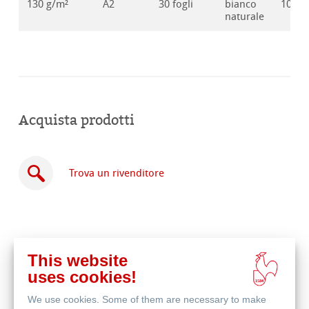
130 g/m²
A2
30 fogli
bianco
10628
naturale
Acquista prodotti
Trova un rivenditore
This website
Acquista
uses cookies!
online
Prodotti correlati
We use cookies. Some of them are necessary to make