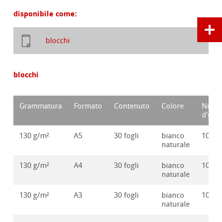
disponibile come:
blocchi
blocchi
Grammatura
Formato
Contenuto
Colore
Nume
d'ord
130 g/m²
A5
30 fogli
bianco
10628
naturale
130 g/m²
A4
30 fogli
bianco
10628
naturale
130 g/m²
A3
30 fogli
bianco
10628
naturale